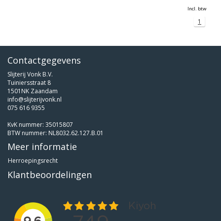
Incl. btw
1
Contactgegevens
Slijterij Vonk B.V.
Tuiniersstraat 8
1501NK Zaandam
info@slijterijvonk.nl
075 616 9355
KvK nummer: 35015807
BTW nummer: NL8032.62.127.B.01
Meer informatie
Herroepingsrecht
Klantbeoordelingen