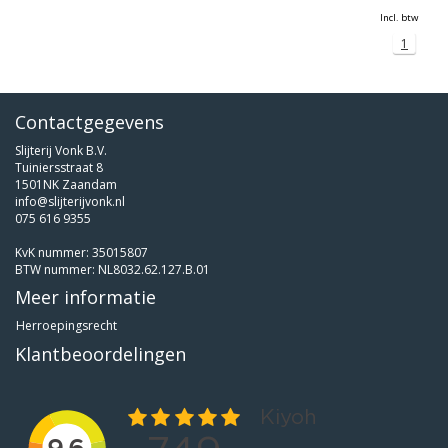
Incl. btw
1
Contactgegevens
Slijterij Vonk B.V.
Tuiniersstraat 8
1501NK Zaandam
info@slijterijvonk.nl
075 616 9355
KvK nummer: 35015807
BTW nummer: NL8032.62.127.B.01
Meer informatie
Herroepingsrecht
Klantbeoordelingen