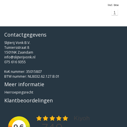
Incl. btw
1
Contactgegevens
Slijterij Vonk B.V.
Tuiniersstraat 8
1501NK Zaandam
info@slijterijvonk.nl
075 616 9355
KvK nummer: 35015807
BTW nummer: NL8032.62.127.B.01
Meer informatie
Herroepingsrecht
Klantbeoordelingen