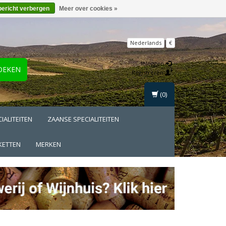
bericht verbergen
Meer over cookies »
Nederlands
€
Inloggen
OEKEN
Registreren
(0)
IALITEITEN
ZAANSE SPECIALITEITEN
KETTEN
MERKEN