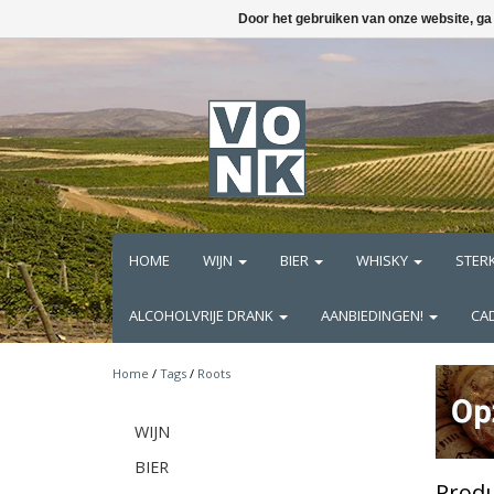
Door het gebruiken van onze website, ga
HOME
WIJN
BIER
WHISKY
STER
ALCOHOLVRIJE DRANK
AANBIEDINGEN!
CA
Home
/
Tags
/
Roots
WIJN
BIER
Produ