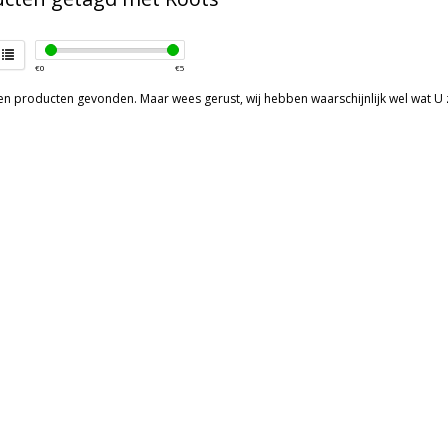
€
0
€
5
een producten gevonden. Maar wees gerust, wij hebben waarschijnlijk wel wat U