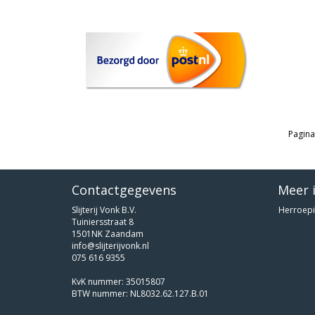
Pagina
Contactgegevens
Meer 
Slijterij Vonk B.V.
Herroepi
Tuiniersstraat 8
1501NK Zaandam
info@slijterijvonk.nl
075 616 9355
KvK nummer: 35015807
BTW nummer: NL8032.62.127.B.01