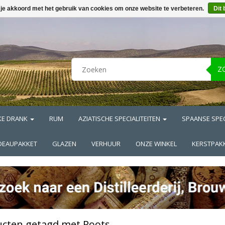
 je akkoord met het gebruik van cookies om onze website te verbeteren.
Dit 
Z
KE DRANK
RUM
AZIATISCHE SPECIALITEITEN
SPAANSE SPEC
DEAUPAKKET
GLAZEN
VERHUUR
ONZE WINKEL
KERSTPAK
cten getagd met Roots