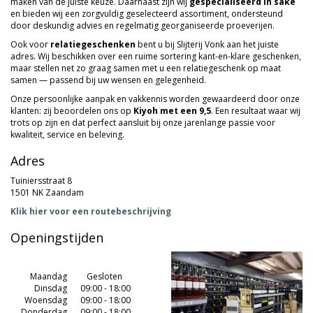
maken van de juiste keuze. Daarnaast zijn wij
gespecialiseerd in sake
en bieden wij een zorgvuldig geselecteerd assortiment, ondersteund
door deskundig advies en regelmatig georganiseerde proeverijen.
Ook voor
relatiegeschenken
bent u bij Slijterij Vonk aan het juiste
adres. Wij beschikken over een ruime sortering kant-en-klare geschenken,
maar stellen net zo graag samen met u een relatiegeschenk op maat
samen — passend bij uw wensen en gelegenheid.
Onze persoonlijke aanpak en vakkennis worden gewaardeerd door onze
klanten: zij beoordelen ons op
Kiyoh met een 9,5
. Een resultaat waar wij
trots op zijn en dat perfect aansluit bij onze jarenlange passie voor
kwaliteit, service en beleving.
Adres
Tuiniersstraat 8
1501 NK Zaandam
Klik hier voor een routebeschrijving
Openingstijden
Maandag
.
.
Gesloten
Dinsdag
09:00 - 18:00
Woensdag
09:00 - 18:00
Donderdag
09:00 - 18:00