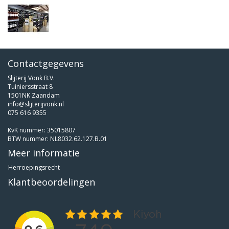
Contactgegevens
Slijterij Vonk B.V.
Tuiniersstraat 8
1501NK Zaandam
info@slijterijvonk.nl
075 616 9355
KvK nummer: 35015807
BTW nummer: NL8032.62.127.B.01
Meer informatie
Herroepingsrecht
Klantbeoordelingen