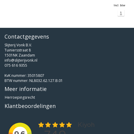
Incl. btw
1
Contactgegevens
Slijterij Vonk B.V.
Tuiniersstraat 8
1501NK Zaandam
info@slijterijvonk.nl
075 616 9355
KvK nummer: 35015807
BTW nummer: NL8032.62.127.B.01
Meer informatie
Herroepingsrecht
Klantbeoordelingen