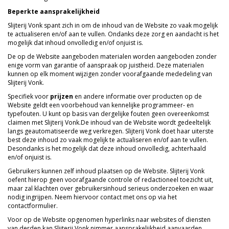
Beperkte aansprakelijkheid
Slijterij Vonk spant zich in om de inhoud van de Website zo vaak mogelijk
te actualiseren en/of aan te vullen. Ondanks deze zorg en aandacht is het
mogelijk dat inhoud onvolledig en/of onjuist is.
De op de Website aangeboden materialen worden aangeboden zonder
enige vorm van garantie of aanspraak op juistheid. Deze materialen
kunnen op elk moment wijzigen zonder voorafgaande mededeling van
Slijterij Vonk.
Specifiek voor
prijzen
en andere informatie over producten op de
Website geldt een voorbehoud van kennelijke programmeer- en
typefouten. U kunt op basis van dergelijke fouten geen overeenkomst
claimen met Slijterij Vonk.De inhoud van de Website wordt gedeeltelijk
langs geautomatiseerde weg verkregen. Slijterij Vonk doet haar uiterste
best deze inhoud zo vaak mogelijk te actualiseren en/of aan te vullen.
Desondanks is het mogelijk dat deze inhoud onvolledig, achterhaald
en/of onjuist is.
Gebruikers kunnen zelf inhoud plaatsen op de Website. Slijterij Vonk
oefent hierop geen voorafgaande controle of redactioneel toezicht uit,
maar zal klachten over gebruikersinhoud serieus onderzoeken en waar
nodig ingrijpen. Neem hiervoor contact met ons op via het
contactformulier.
Voor op de Website opgenomen hyperlinks naar websites of diensten
van derden kan Slijterij Vonk nimmer aansprakelijkheid aanvaarden.