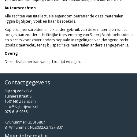
Auteursrechten
Alle rechten van intellectuele eigendom betreffende deze materialen
liggen bij Slijterij Vonk en haar bezoekers.
Kopiëren, verspreiden en elk ander gebruik van deze materialen is niet
toegestaan zonder schriftelijke toestemming van Slijterij Vonk, behoudens
en slechts voor zover anders bepaald in regelingen van dwingend recht
(zoals citaatrecht), tenzij bij specifieke materialen anders aangegeven is.
Overig
Deze disclaimer kan van tijd tot tijd wijzigen.
Contactgegevens
Slijterij Vonk B.V.
Tuiniersstraat 8
1501NK Zaandam
info@slijterijvonk.nl
075 616 9355
KvK nummer: 35015807
BTW nummer: NL8032.62.127.B.01
Meer informatie