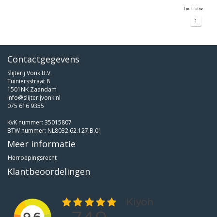
Incl. btw
1
Contactgegevens
Slijterij Vonk B.V.
Tuiniersstraat 8
1501NK Zaandam
info@slijterijvonk.nl
075 616 9355
KvK nummer: 35015807
BTW nummer: NL8032.62.127.B.01
Meer informatie
Herroepingsrecht
Klantbeoordelingen