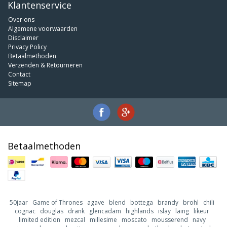
Klantenservice
Over ons
Algemene voorwaarden
Disclaimer
Privacy Policy
Betaalmethoden
Verzenden & Retourneren
Contact
Sitemap
Betaalmethoden
50jaar
Game of Thrones
agave
blend
bottega
brandy
brohl
chili
cognac
douglas
drank
glencadam
highlands
islay
laing
likeur
limited edition
mezcal
millesime
moscato
mousserend
navy