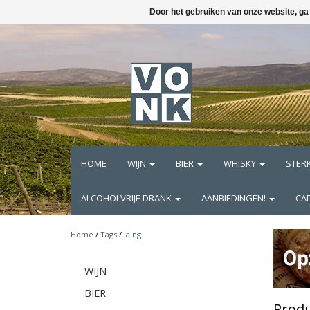
Door het gebruiken van onze website, ga
HOME
WIJN
BIER
WHISKY
STER
ALCOHOLVRIJE DRANK
AANBIEDINGEN!
CA
Home
/
Tags
/
laing
WIJN
BIER
Produ