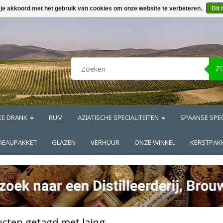
 je akkoord met het gebruik van cookies om onze website te verbeteren.
Dit 
Z
KE DRANK
RUM
AZIATISCHE SPECIALITEITEN
SPAANSE SPEC
DEAUPAKKET
GLAZEN
VERHUUR
ONZE WINKEL
KERSTPAK
cten getagd met laing