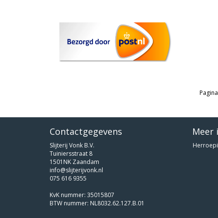
Pagina
Contactgegevens
Meer 
Slijterij Vonk B.V.
Herroepi
Tuiniersstraat 8
1501NK Zaandam
info@slijterijvonk.nl
075 616 9355
KvK nummer: 35015807
BTW nummer: NL8032.62.127.B.01