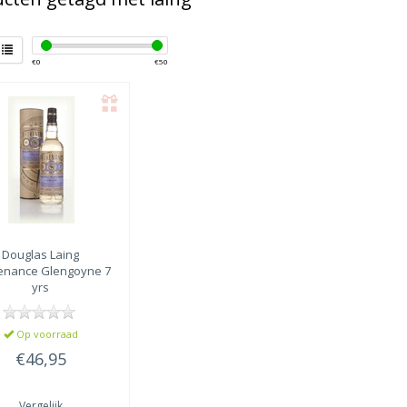
€
0
€
50
Douglas Laing
enance Glengoyne 7
yrs
Op voorraad
€46,95
Vergelijk