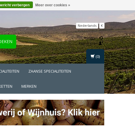
bericht verbergen
Meer over cookies »
Nederlands
€
Inloggen
OEKEN
Registreren
(0)
IALITEITEN
ZAANSE SPECIALITEITEN
KETTEN
MERKEN