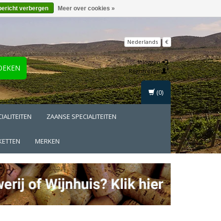
bericht verbergen
Meer over cookies »
Nederlands
€
Inloggen
OEKEN
Registreren
(0)
IALITEITEN
ZAANSE SPECIALITEITEN
KETTEN
MERKEN