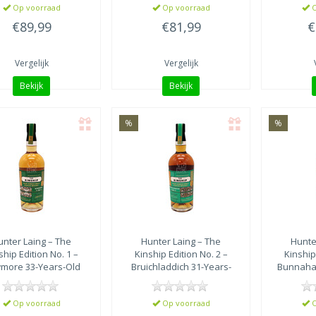
Op voorraad
Op voorraad
O
€89,99
€81,99
€
Vergelijk
Vergelijk
Bekijk
Bekijk
%
%
unter Laing
– The
Hunter Laing
– The
Hunte
ship Edition No. 1 –
Kinship Edition No. 2 –
Kinship
more 33-Years-Old
Bruichladdich 31-Years-
Bunnaha
1989
Old 1991
Op voorraad
Op voorraad
O