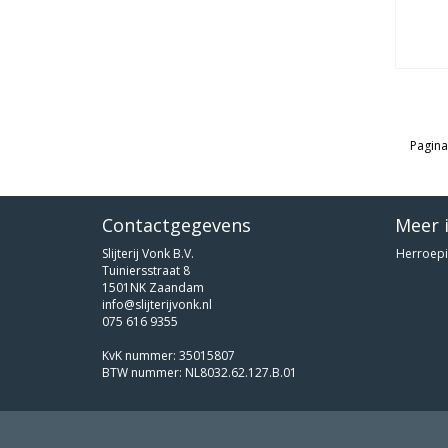
Pagina
Contactgegevens
Meer 
Slijterij Vonk B.V.
Herroepi
Tuiniersstraat 8
1501NK Zaandam
info@slijterijvonk.nl
075 616 9355
KvK nummer: 35015807
BTW nummer: NL8032.62.127.B.01