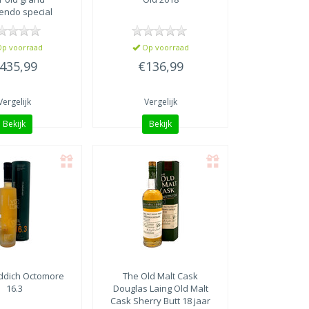
endo special
lease 2024
p voorraad
Op voorraad
435,99
€136,99
Vergelijk
Vergelijk
Bekijk
Bekijk
addich Octomore
The Old Malt Cask
16.3
Douglas Laing Old Malt
Cask Sherry Butt 18 jaar