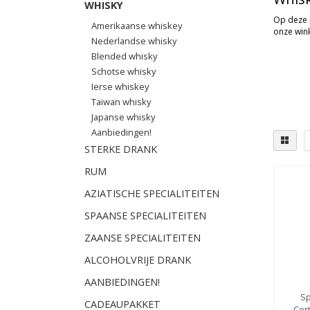
WHISKY
Op deze p
Amerikaanse whiskey
onze wink
Nederlandse whisky
Blended whisky
Schotse whisky
Ierse whiskey
Taiwan whisky
Japanse whisky
Aanbiedingen!
STERKE DRANK
RUM
Dist
AZIATISCHE SPECIALITEITEN
Sp
SPAANSE SPECIALITEITEN
Isl
Hi
ZAANSE SPECIALITEITEN
Or
ALCOHOLVRIJE DRANK
Ca
(1)
AANBIEDINGEN!
Lo
S
CADEAUPAKKET
Isl
Cor