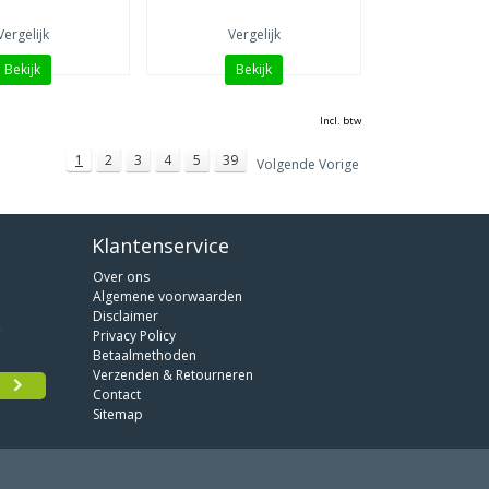
Vergelijk
Vergelijk
Bekijk
Bekijk
Incl. btw
1
2
3
4
5
39
Volgende Vorige
Klantenservice
Over ons
Algemene voorwaarden
Disclaimer
Privacy Policy
Betaalmethoden
Verzenden & Retourneren
Contact
Sitemap