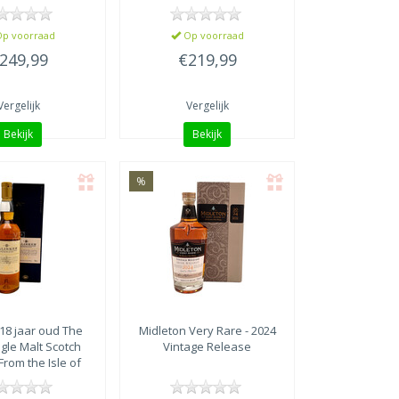
oud
p voorraad
Op voorraad
249,99
€219,99
Vergelijk
Vergelijk
Bekijk
Bekijk
%
 18 jaar oud The
Midleton
Very Rare - 2024
gle Malt Scotch
Vintage Release
rom the Isle of
Skye