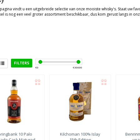
agina vindt u een uitgebreide selectie van onze mooiste whisky's. Staat uw favor
el is nog een veel groter assortiment beschikbaar, dus kom gerust langs in on
FILTERS
€
0
€
30000
rict
eyside
(36)
ay
(31)
ghlands
(26)
kney
(2)
mpbeltown
wlands
(9)
pringbank
10 Palo
Kilchoman
100% Islay
Benrinn
e of Mull
(1)
tado Cask Matured
15th Edition
yea