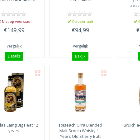
e of Jura
(1)
cresc
re
e of Skye
(1)
Niet op voorraad
Op voorraad
O
€149,99
€94,99
€
Vergelijk
Vergelijk
Details
Bekijk
las Laing
Big Peat 12
Toiseach Orra
Blended
Bruichl
years
Malt Scotch Whisky 11
Years Old Sherry Butt