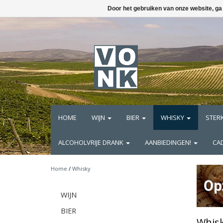
Door het gebruiken van onze website, ga
HOME
WIJN
BIER
WHISKY
STER
ALCOHOLVRIJE DRANK
AANBIEDINGEN!
CA
Home
/
Whisky
WIJN
BIER
Whis