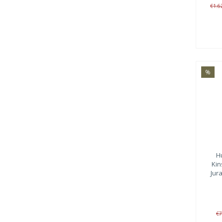
€1.6
%
H
Kin
Jur
€7