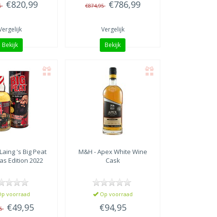
€820,99
€786,99
5
€874,95
Vergelijk
Vergelijk
Bekijk
Bekijk
Laing
's Big Peat
M&H
- Apex White Wine
as Edition 2022
Cask
p voorraad
Op voorraad
€49,95
€94,95
95