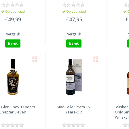
Op voorraad
Op voorraad
O
€49,99
€47,95
€
Vergelijk
Vergelijk
Bekijk
Bekijk
e
Glen Spey 13 years
Mac-Talla
Strata 15-
Talisker
Chapter Eleven
Years-Old
Only Sin
Whisky F