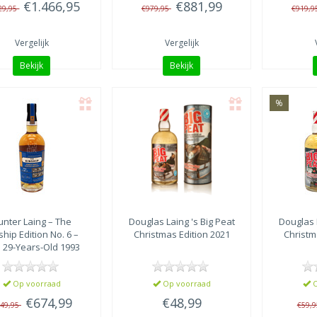
€1.466,95
€881,99
29,95
€979,95
€919,9
Vergelijk
Vergelijk
Bekijk
Bekijk
%
unter Laing
– The
Douglas Laing
's Big Peat
Douglas 
ship Edition No. 6 –
Christmas Edition 2021
Christm
a 29-Years-Old 1993
Op voorraad
Op voorraad
O
€674,99
€48,99
49,95
€59,