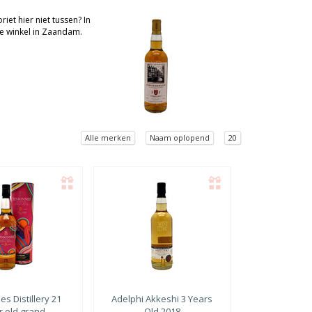
iet hier niet tussen? In
ze winkel in Zaandam.
Alle merken
Naam oplopend
20
es Distillery
21
Adelphi
Akkeshi 3 Years
r old grand
Old 2018