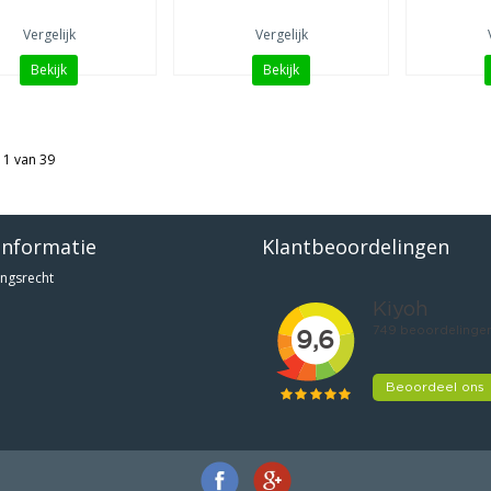
Vergelijk
Vergelijk
Bekijk
Bekijk
 1 van 39
informatie
Klantbeoordelingen
ngsrecht