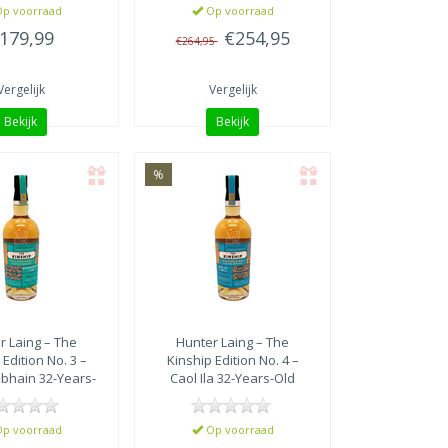
p voorraad
Op voorraad
179,99
€254,95
€264,95
Vergelijk
Vergelijk
Bekijk
Bekijk
%
r Laing
– The
Hunter Laing
– The
 Edition No. 3 –
Kinship Edition No. 4 –
bhain 32-Years-
Caol Ila 32-Years-Old
Old 1990
1990
p voorraad
Op voorraad