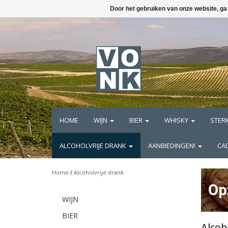
Door het gebruiken van onze website, ga
HOME
WIJN
BIER
WHISKY
STER
ALCOHOLVRIJE DRANK
AANBIEDINGEN!
CA
Home
/
Alcoholvrije drank
WIJN
BIER
Alcoh