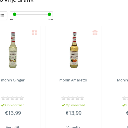
€
0
€
20
monin
Ginger
monin
Amaretto
Moni
Op voorraad
Op voorraad
O
€13,99
€13,99
Vergelijk
Vergelijk