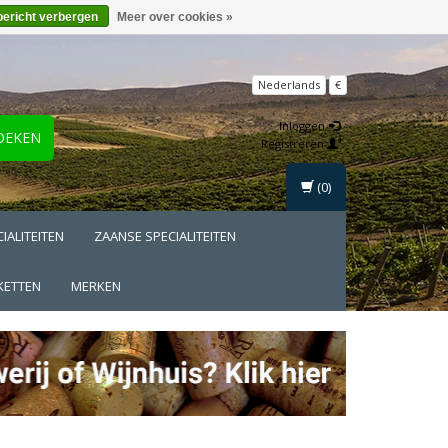
bericht verbergen
Meer over cookies »
Nederlands
€
Inloggen
OEKEN
Registreren
(0)
IALITEITEN
ZAANSE SPECIALITEITEN
KETTEN
MERKEN