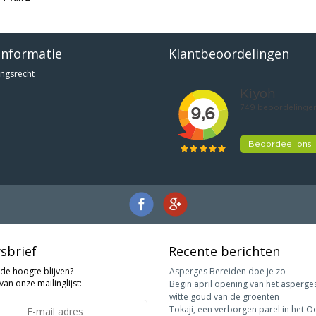
informatie
Klantbeoordelingen
ngsrecht
sbrief
Recente berichten
 de hoogte blijven?
Asperges Bereiden doe je zo
van onze mailinglijst:
Begin april opening van het asperge
witte goud van de groenten
Tokaji, een verborgen parel in het O