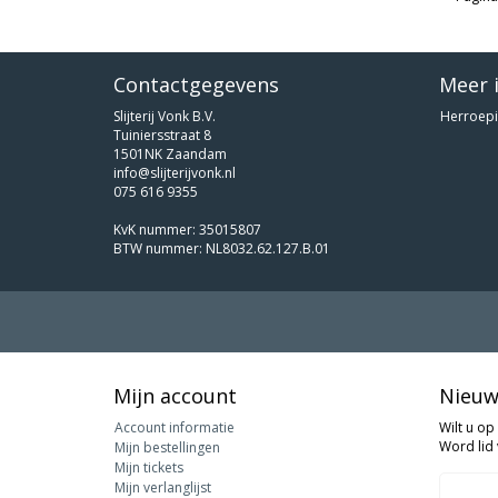
Contactgegevens
Meer 
Slijterij Vonk B.V.
Herroepi
Tuiniersstraat 8
1501NK Zaandam
info@slijterijvonk.nl
075 616 9355
KvK nummer: 35015807
BTW nummer: NL8032.62.127.B.01
Mijn account
Nieuw
Account informatie
Wilt u op
Word lid 
Mijn bestellingen
Mijn tickets
Mijn verlanglijst