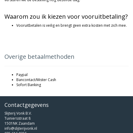
Waarom zou ik kiezen voor vooruitbetaling?
Vooruitbetalen is veilig en brengt geen extra kosten met zich mee.
Overige betaalmethoden
Paypal
Bancontact/Mister Cash
Sofort Banking
Contactgegevens
Slijterij Vonk B.V.
Tuiniersstraat 8
1501NK Zaandam
info@slijterijvonk.nl