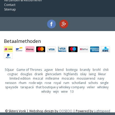
Verzenden & Retourneren
Contact
Sitemap
Betaalmethoden
50jaar
Game of Thrones
agave
blend
bottega
brandy
brohl
chili
cognac
douglas
drank
glencadam
highlands
islay
laing
likeur
limited edition
mezcal
millesime
moscato
mousserend
navy
neisson
rhum
rode wijn
rose
royal
rum
schotland
schots
single
speyside
tarapacá
that boutique-y whiskey company
velier
whiskey
whisky
wijn
wine
13
© Slijterij Vonk | Webshop design by
OOSEOO
| Powered by
Lightspeed