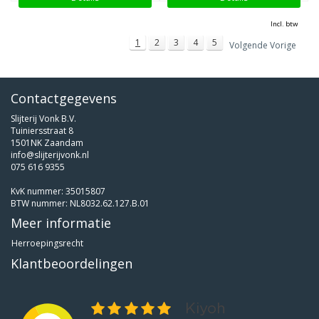
Incl. btw
1
2
3
4
5
Volgende Vorige
Contactgegevens
Slijterij Vonk B.V.
Tuiniersstraat 8
1501NK Zaandam
info@slijterijvonk.nl
075 616 9355
KvK nummer: 35015807
BTW nummer: NL8032.62.127.B.01
Meer informatie
Herroepingsrecht
Klantbeoordelingen