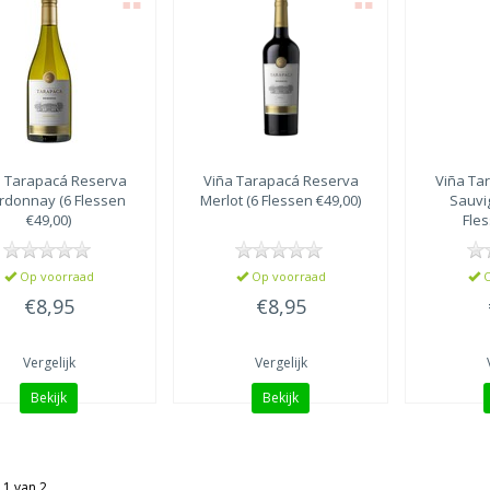
a Tarapacá
Reserva
Viña Tarapacá
Reserva
Viña Ta
rdonnay (6 Flessen
Merlot (6 Flessen €49,00)
Sauvi
€49,00)
Fles
Op voorraad
Op voorraad
O
€8,95
€8,95
Vergelijk
Vergelijk
Bekijk
Bekijk
 1 van 2