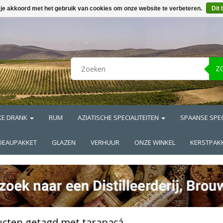
 je akkoord met het gebruik van cookies om onze website te verbeteren.
Dit 
Z
KE DRANK
RUM
AZIATISCHE SPECIALITEITEN
SPAANSE SPEC
DEAUPAKKET
GLAZEN
VERHUUR
ONZE WINKEL
KERSTPAK
cten getagd met tarapacá