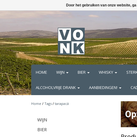
Door het gebruiken van onze website, ga
HOME
WIJN
BIER
WHISKY
STER
ALCOHOLVRIJE DRANK
AANBIEDINGEN!
CA
Home
/
Tags
/
tarapacá
WIJN
BIER
Produ