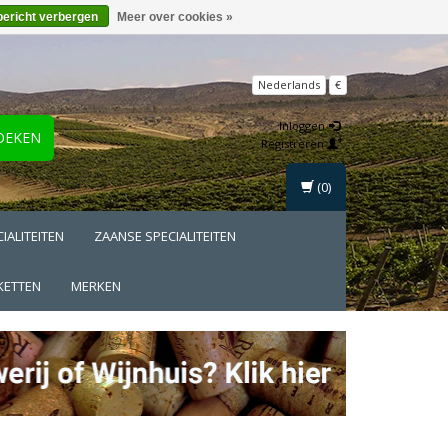
bericht verbergen
Meer over cookies »
Nederlands
€
Inloggen
OEKEN
Registreren
(0)
IALITEITEN
ZAANSE SPECIALITEITEN
KETTEN
MERKEN