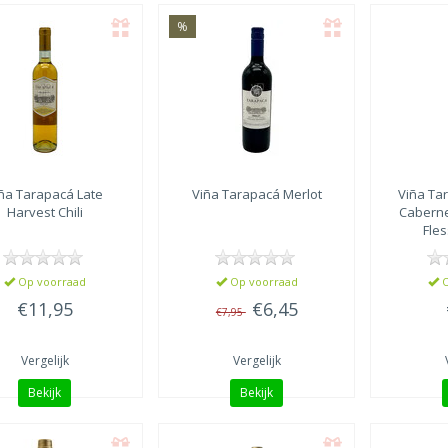
%
ña Tarapacá
Late
Viña Tarapacá
Merlot
Viña Ta
Harvest Chili
Caberne
Fles
Op voorraad
Op voorraad
O
€11,95
€6,45
€7,95
Vergelijk
Vergelijk
Bekijk
Bekijk