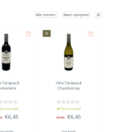
Alle merken
Naam oplopend
20
%
a Tarapacá
Viña Tarapacá
armenère
Chardonnay
p voorraad
Op voorraad
€6,45
€6,45
95
€7,95
Vergelijk
Vergelijk