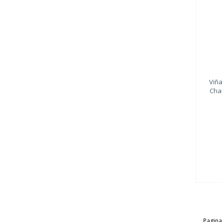
Viñ
Cha
Pagina