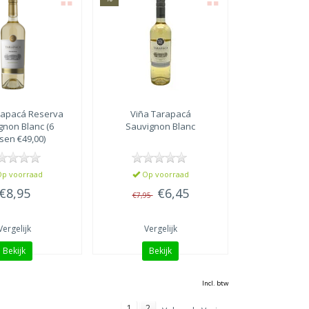
rapacá
Reserva
Viña Tarapacá
gnon Blanc (6
Sauvignon Blanc
sen €49,00)
p voorraad
Op voorraad
€8,95
€6,45
€7,95
Vergelijk
Vergelijk
Bekijk
Bekijk
Incl. btw
1
2