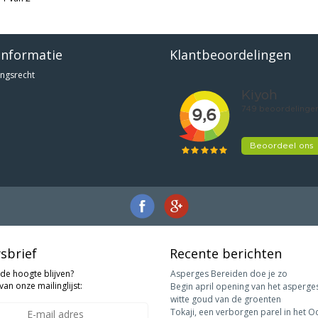
informatie
Klantbeoordelingen
ngsrecht
sbrief
Recente berichten
 de hoogte blijven?
Asperges Bereiden doe je zo
van onze mailinglijst:
Begin april opening van het asperge
witte goud van de groenten
Tokaji, een verborgen parel in het O