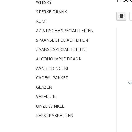
WHISKY
STERKE DRANK
RUM
AZIATISCHE SPECIALITEITEN
Seri
SPAANSE SPECIALITEITEN
Re
ZAANSE SPECIALITEITEN
Gr
(8)
ALCOHOLVRIJE DRANK
Var
AANBIEDINGEN!
Ter
Mo
CADEAUPAKKET
Ta
V
Specia
GLAZEN
VERHUUR
ONZE WINKEL
KERSTPAKKETTEN