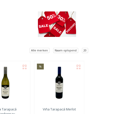
Alle merken
Naam oplopend
20
%
a Tarapacá
Viña Tarapacá
Merlot
ardonnay