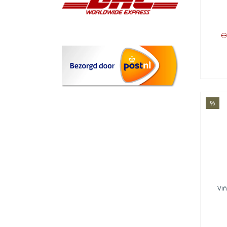
€3
%
Vi