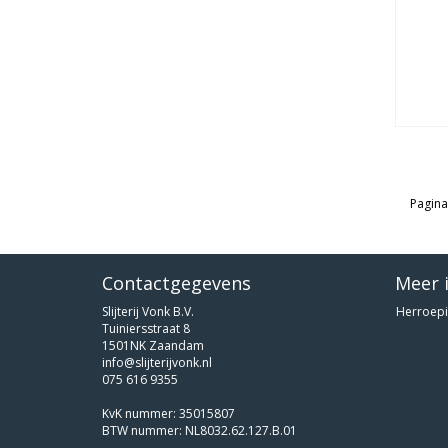
Pagina
Contactgegevens
Meer 
Slijterij Vonk B.V.
Herroepi
Tuiniersstraat 8
1501NK Zaandam
info@slijterijvonk.nl
075 616 9355
KvK nummer: 35015807
BTW nummer: NL8032.62.127.B.01