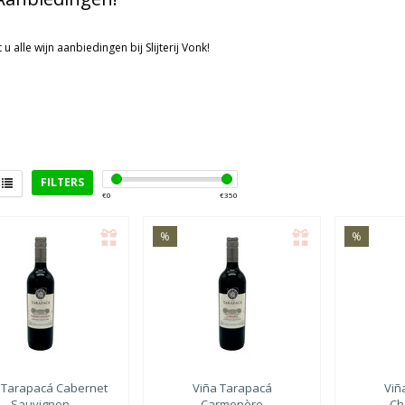
 u alle wijn aanbiedingen bij Slijterij Vonk!
FILTERS
€
0
€
350
%
%
e
Lekker bij
ietal
(7)
Vlees
(3)
Kaas
(2)
Salades
(1)
Aperitief
(3)
 Tarapacá
Cabernet
Viña Tarapacá
Viñ
Sauvignon
Carmenère
Ch