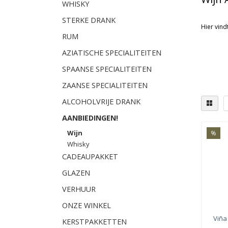
WHISKY
STERKE DRANK
Hier vindt
RUM
AZIATISCHE SPECIALITEITEN
SPAANSE SPECIALITEITEN
ZAANSE SPECIALITEITEN
ALCOHOLVRIJE DRANK
AANBIEDINGEN!
Wijn
%
Seri
Whisky
Var
CADEAUPAKKET
GLAZEN
VERHUUR
ONZE WINKEL
Viña
KERSTPAKKETTEN