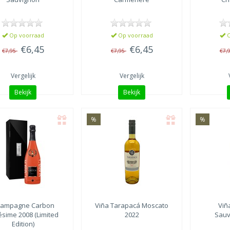
Op voorraad
Op voorraad
O
€6,45
€6,45
€7,95
€7,95
€7,
Vergelijk
Vergelijk
Bekijk
Bekijk
%
%
ampagne Carbon
Viña Tarapacá
Moscato
Viñ
ésime 2008 (Limited
2022
Sauv
Edition)