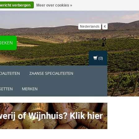
bericht verbergen
Meer over cookies »
Nederlands
€
Inloggen
OEKEN
Registreren
(0)
IALITEITEN
ZAANSE SPECIALITEITEN
KETTEN
MERKEN