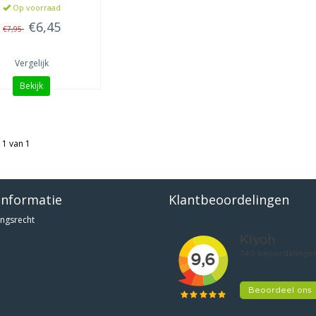
Op voorraad
€6,45
€7,95
Vergelijk
Bekijk
 1 van 1
informatie
Klantbeoordelingen
ngsrecht