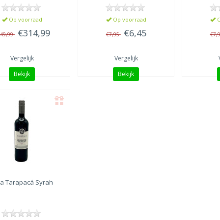
Op voorraad
Op voorraad
O
€314,99
€6,45
49,99
€7,95
€7,
Vergelijk
Vergelijk
Bekijk
Bekijk
ña Tarapacá
Syrah