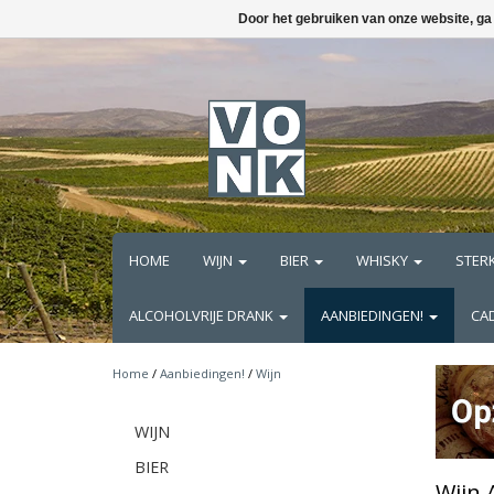
Door het gebruiken van onze website, ga
HOME
WIJN
BIER
WHISKY
STER
ALCOHOLVRIJE DRANK
AANBIEDINGEN!
CA
Home
/
Aanbiedingen!
/
Wijn
WIJN
BIER
Wijn 