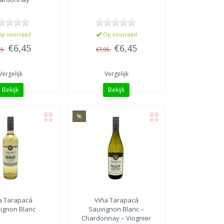
p voorraad
Op voorraad
€6,45
€6,45
95
€7,95
Vergelijk
Vergelijk
Bekijk
Bekijk
%
a Tarapacá
Viña Tarapacá
ignon Blanc
Sauvignon Blanc –
Chardonnay – Viognier