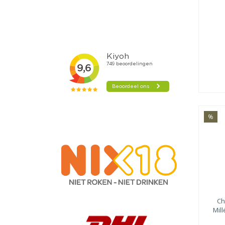
%
Ch
Mill