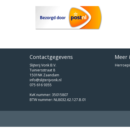
Contactgegevens
Meer 
Slijterij Vonk B.V.
Herroepi
Tuiniersstraat 8
1501NK Zaandam
info@slijterijvonk.nl
075 616 9355
KvK nummer: 35015807
BTW nummer: NL8032.62.127.B.01