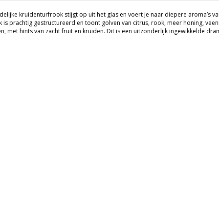
idelijke kruidenturfrook stijgt op uit het glas en voert je naar diepere aroma’s
 is prachtig gestructureerd en toont golven van citrus, rook, meer honing, veen
n, met hints van zacht fruit en kruiden. Dit is een uitzonderlijk ingewikkelde d