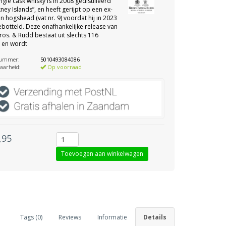
ngle cask whisky is in 2008 gedistilleerd
ney Islands”, en heeft gerijpt op een ex-
 hogshead (vat nr. 9) voordat hij in 2023
botteld. Deze onafhankelijke release van
ros. & Rudd bestaat uit slechts 116
, en wordt
nummer:
5010493084086
aarheid:
Op voorraad
,95
Tags (0)
Reviews
Informatie
Details