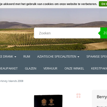
 je akkoord met het gebruik van cookies om onze website te verbeteren.
Dit 
Z
KE DRANK
RUM
AZIATISCHE SPECIALITEITEN
SPAANSE SPEC
DEAUPAKKET
GLAZEN
VERHUUR
ONZE WINKEL
KERSTPAK
rkney Islands 2008
Berr