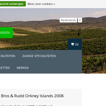
bericht verbergen
Meer over cookies »
Nederlands
€
Inloggen
OEKEN
Registreren
(0)
IALITEITEN
ZAANSE SPECIALITEITEN
KETTEN
MERKEN
y Bros & Rudd
Orkney Islands 2008