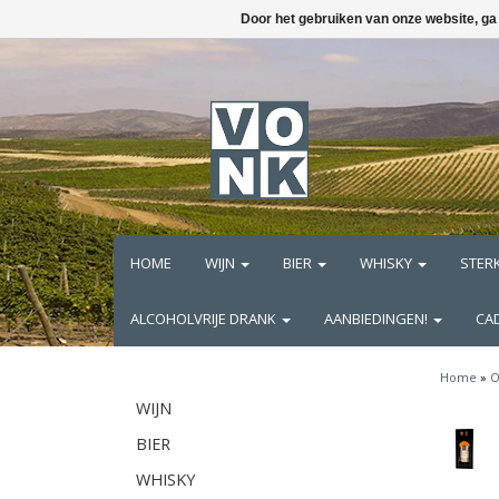
Door het gebruiken van onze website, ga
HOME
WIJN
BIER
WHISKY
STER
ALCOHOLVRIJE DRANK
AANBIEDINGEN!
CA
Home
»
O
WIJN
BIER
WHISKY