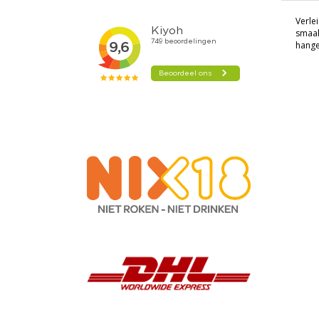
Verle
smaak
hange