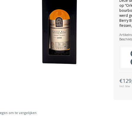
Deze si
op “Ork
bourbon
werd ge
Berry B
flessen
Artikel
Beschikb
€129
Incl. btw
gen om te vergelijken