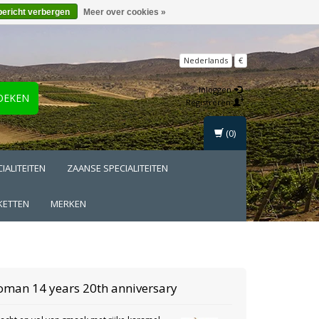
bericht verbergen
Meer over cookies »
Nederlands
€
Inloggen
OEKEN
Registreren
(0)
IALITEITEN
ZAANSE SPECIALITEITEN
KETTEN
MERKEN
homan
14 years 20th anniversary