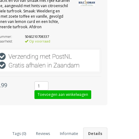
acht en vol van smaak met rijke karamel
ee, aangevuld met hints van citroenschil
iele turfrook. Smaak: Weelderig en
 met zoete toffee en vanille, gevolgd
nen van lemon curd en een lichte,
reerde turfrook. Afdron
nummer:
5060210708337
aarheid:
Op voorraad
,99
Tags (0)
Reviews
Informatie
Details