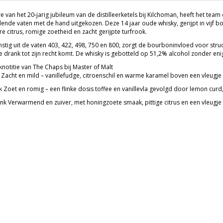
re van het 20-jarig jubileum van de distilleerketels bij Kilchoman, heeft het t
lende vaten met de hand uitgekozen. Deze 14 jaar oude whisky, gerijpt in vijf 
e citrus, romige zoetheid en zacht gerijpte turfrook.
stig uit de vaten 403, 422, 498, 750 en 800, zorgt de bourboninvloed voor stru
 drank tot zijn recht komt. De whisky is gebotteld op 51,2% alcohol zonder enige k
notitie van The Chaps bij Master of Malt
 Zacht en mild – vanillefudge, citroenschil en warme karamel boven een vleugje 
 Zoet en romig – een flinke dosis toffee en vanillevla gevolgd door lemon cur
nk Verwarmend en zuiver, met honingzoete smaak, pittige citrus en een vleugje z