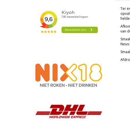
Ter e
opval
helder
Afkom
van de
Smaak
Neus:
Smaak
Afdro