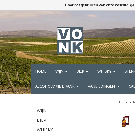
Door het gebruiken van onze website, ga
HOME
WIJN
BIER
WHISKY
STER
ALCOHOLVRIJE DRANK
AANBIEDINGEN!
CA
Home
»
1
WIJN
BIER
WHISKY