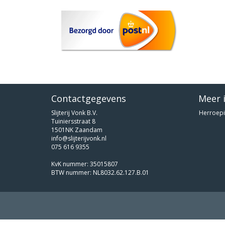
Contactgegevens
Meer 
Slijterij Vonk B.V.
Herroepi
Tuiniersstraat 8
1501NK Zaandam
info@slijterijvonk.nl
075 616 9355
KvK nummer: 35015807
BTW nummer: NL8032.62.127.B.01