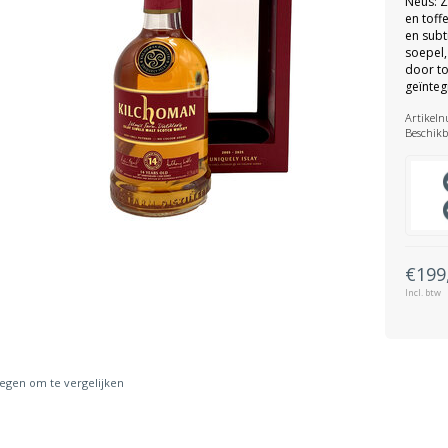
Neus: Z
en toff
en subt
soepel,
door to
geïnteg
Artikel
Beschikb
€199
Incl. btw
gen om te vergelijken