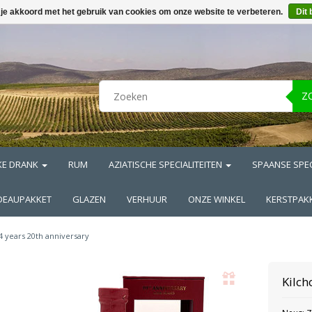
 je akkoord met het gebruik van cookies om onze website te verbeteren.
Dit 
Z
KE DRANK
RUM
AZIATISCHE SPECIALITEITEN
SPAANSE SPEC
DEAUPAKKET
GLAZEN
VERHUUR
ONZE WINKEL
KERSTPAK
4 years 20th anniversary
Kilc