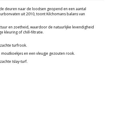
eam de deuren naar de loodsen geopend en een aantal
bourbonvaten uit 2010, toont Kilchomans balans van
ctuur en zoetheid, waardoor de natuurlijke levendigheid
leuring of chill-filtratie.
zachte turfrook.
d, moutkoekjes en een vleugje gezouten rook.
achte Islay-turf.