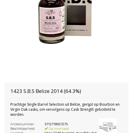
1423 S.B.S
Belize 2014 (64.3%)
Prachtige Single Barrel Selection uit Belize, gerijpt op Bourbon en
Virgin Oak casks, om vervolgens op Cask Strength gebotteld te
worden.
Artikelnummer:
5712718007275
Beschikbaarheid:
Op voorraad
Levertijd:
Vóór 12:00 besteld, dezelfde dag