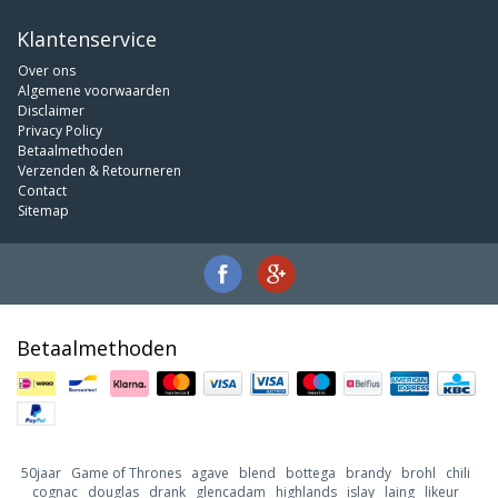
Klantenservice
Over ons
Algemene voorwaarden
Disclaimer
Privacy Policy
Betaalmethoden
Verzenden & Retourneren
Contact
Sitemap
Betaalmethoden
50jaar
Game of Thrones
agave
blend
bottega
brandy
brohl
chili
cognac
douglas
drank
glencadam
highlands
islay
laing
likeur