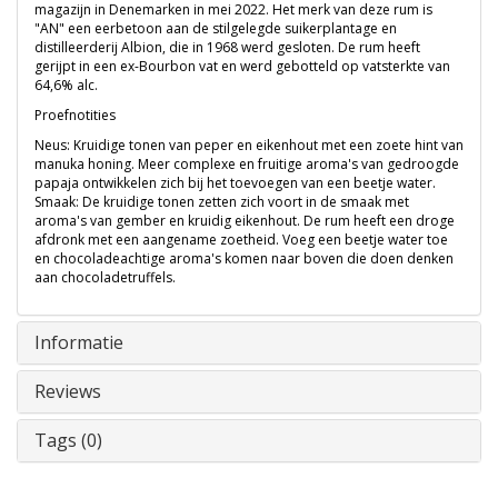
magazijn in Denemarken in mei 2022. Het merk van deze rum is
"AN" een eerbetoon aan de stilgelegde suikerplantage en
distilleerderij Albion, die in 1968 werd gesloten. De rum heeft
gerijpt in een ex-Bourbon vat en werd gebotteld op vatsterkte van
64,6% alc.
Proefnotities
Neus: Kruidige tonen van peper en eikenhout met een zoete hint van
manuka honing. Meer complexe en fruitige aroma's van gedroogde
papaja ontwikkelen zich bij het toevoegen van een beetje water.
Smaak: De kruidige tonen zetten zich voort in de smaak met
aroma's van gember en kruidig ​​eikenhout. De rum heeft een droge
afdronk met een aangename zoetheid. Voeg een beetje water toe
en chocoladeachtige aroma's komen naar boven die doen denken
aan chocoladetruffels.
Informatie
Reviews
Tags (0)