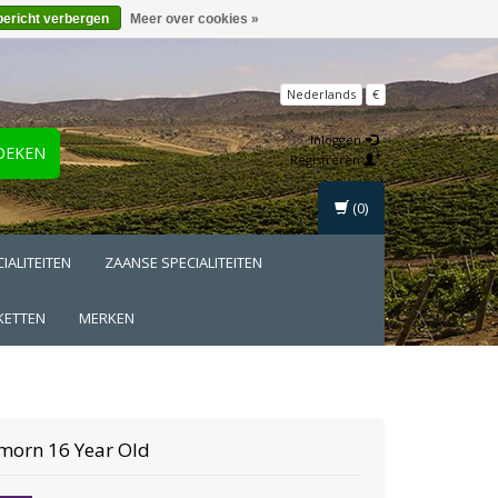
bericht verbergen
Meer over cookies »
Nederlands
€
Inloggen
OEKEN
Registreren
(0)
IALITEITEN
ZAANSE SPECIALITEITEN
KETTEN
MERKEN
morn
16 Year Old