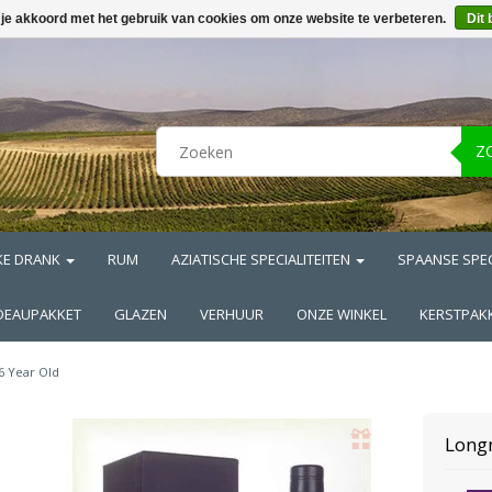
 je akkoord met het gebruik van cookies om onze website te verbeteren.
Dit 
Z
KE DRANK
RUM
AZIATISCHE SPECIALITEITEN
SPAANSE SPEC
DEAUPAKKET
GLAZEN
VERHUUR
ONZE WINKEL
KERSTPAK
6 Year Old
Long