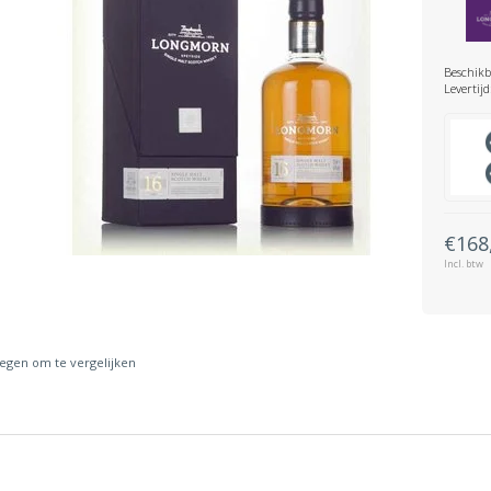
Beschikb
Levertijd
€168
Incl. btw
gen om te vergelijken