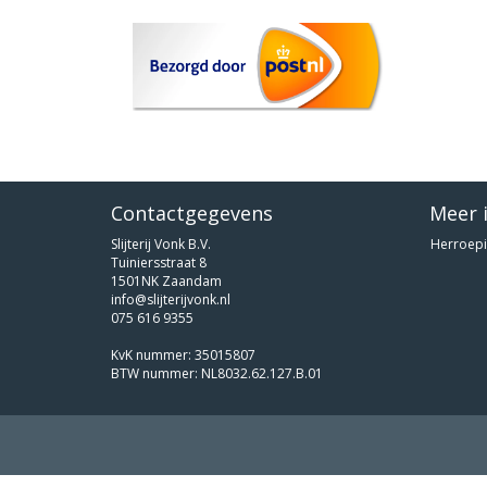
Contactgegevens
Meer 
Slijterij Vonk B.V.
Herroepi
Tuiniersstraat 8
1501NK Zaandam
info@slijterijvonk.nl
075 616 9355
KvK nummer: 35015807
BTW nummer: NL8032.62.127.B.01