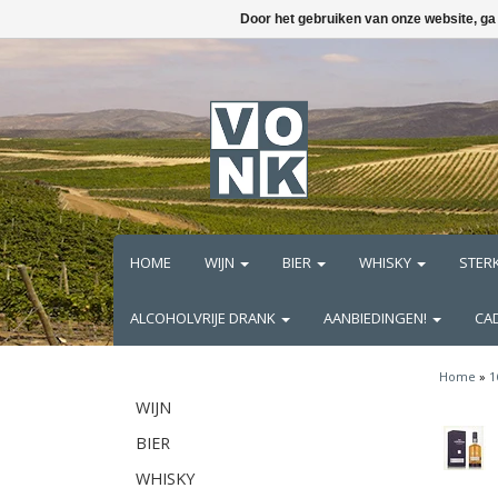
Door het gebruiken van onze website, ga
HOME
WIJN
BIER
WHISKY
STER
ALCOHOLVRIJE DRANK
AANBIEDINGEN!
CA
Home
»
1
WIJN
BIER
WHISKY