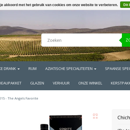
 je akkoord met het gebruik van cookies om onze website te verbeteren.
Dit 
Z
KE DRANK
RUM
AZIATISCHE SPECIALITEITEN
SPAANSE SPEC
DEAUPAKKET
GLAZEN
VERHUUR
ONZE WINKEL
KERSTPAK
015 - The Angels Favorite
Chic