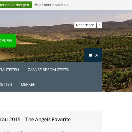
bericht verbergen
Meer over cookies »
Nederlands
€
Inloggen
OEKEN
Registreren
(0)
IALITEITEN
ZAANSE SPECIALITEITEN
KETTEN
MERKEN
hibu
2015 - The Angels Favorite