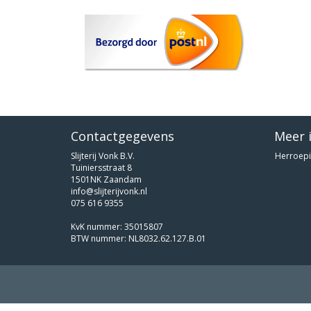
Contactgegevens
Meer 
Slijterij Vonk B.V.
Herroepi
Tuiniersstraat 8
1501NK Zaandam
info@slijterijvonk.nl
075 616 9355
KvK nummer: 35015807
BTW nummer: NL8032.62.127.B.01