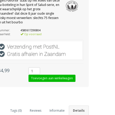
gels Favorite' staat op het etiket van deze
u-botteling in hun Spirit of Salud-serie, en
at waarschijnlijk op het grote
naandeel' dat deze 8 jaar oude single
isky moest verwerken: slechts 75 flessen
 uit het bourbo
nummer:
4580617290804
aarheid:
Op voorraad
84,99
Tags (0)
Reviews
Informatie
Details