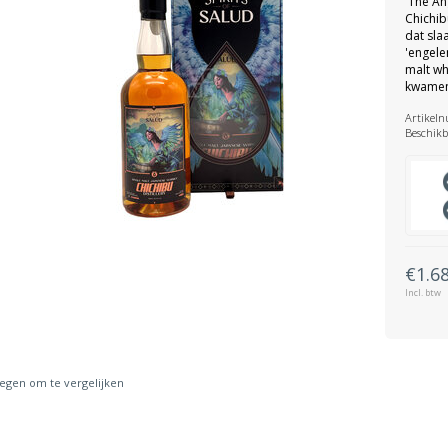
'The An
Chichib
dat sla
'engele
malt wh
kwamen
Artikel
Beschikb
€1.6
Incl. btw
gen om te vergelijken