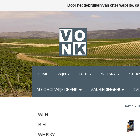
Door het gebruiken van onze website, ga
HOME
WIJN
BIER
WHISKY
STER
ALCOHOLVRIJE DRANK
AANBIEDINGEN!
CA
Home
»
2
WIJN
BIER
WHISKY