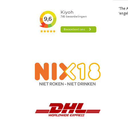
'The A
'enge