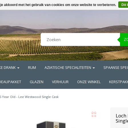
 je akkoord met het gebruik van cookies om onze website te verbeteren.
Dit 
Z
KE DRANK
RUM
AZIATISCHE SPECIALITEITEN
SPAANSE SPEC
DEAUPAKKET
GLAZEN
VERHUUR
ONZE WINKEL
KERSTPAK
5 Year Old - Lee Westwood Single Cask
Loch
Singl