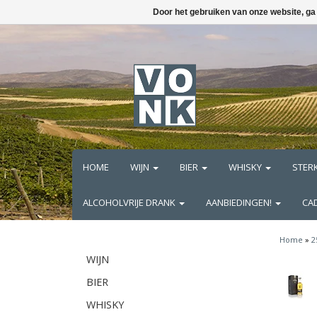
Door het gebruiken van onze website, ga
HOME
WIJN
BIER
WHISKY
STER
ALCOHOLVRIJE DRANK
AANBIEDINGEN!
CA
Home
»
2
WIJN
BIER
WHISKY