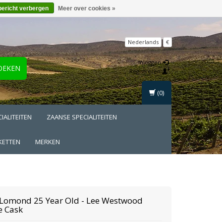
bericht verbergen
Meer over cookies »
Nederlands
€
Inloggen
OEKEN
Registreren
(0)
IALITEITEN
ZAANSE SPECIALITEITEN
KETTEN
MERKEN
 Lomond
25 Year Old - Lee Westwood
e Cask