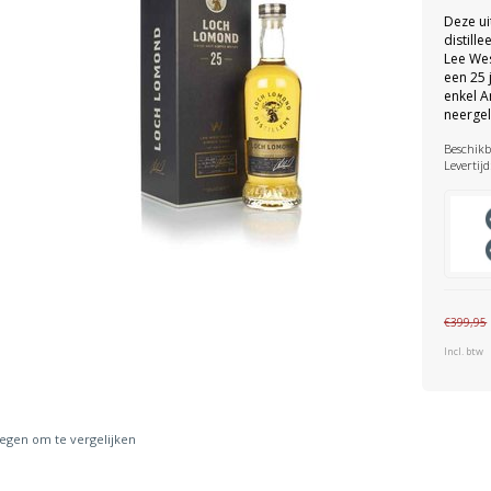
Deze u
distill
Lee Wes
een 25 
enkel A
neergel
Beschikb
Levertijd
€399,95
Incl. btw
gen om te vergelijken