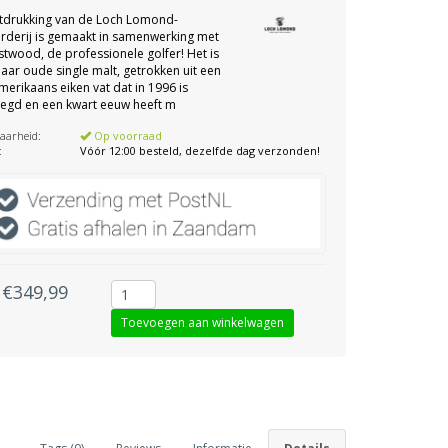
itdrukking van de Loch Lomond-
eerderij is gemaakt in samenwerking met
twood, de professionele golfer! Het is
jaar oude single malt, getrokken uit een
merikaans eiken vat dat in 1996 is
egd en een kwart eeuw heeft m
aarheid:
Op voorraad
:
Vóór 12:00 besteld, dezelfde dag verzonden!
€349,99