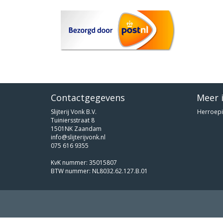
Contactgegevens
Meer 
Slijterij Vonk B.V.
Herroepi
Tuiniersstraat 8
1501NK Zaandam
info@slijterijvonk.nl
075 616 9355
KvK nummer: 35015807
BTW nummer: NL8032.62.127.B.01