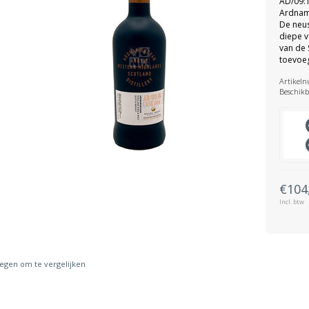
AD/09:1
Ardnam
De neus
diepe v
van de 
toevoe
Artikel
Beschikb
€104
Incl. btw
gen om te vergelijken