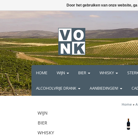
Door het gebruiken van onze website, ga
HOME
WIJN
BIER
WHISKY
STER
ALCOHOLVRIJE DRANK
AANBIEDINGEN!
CA
Home
»
A
WIJN
BIER
WHISKY