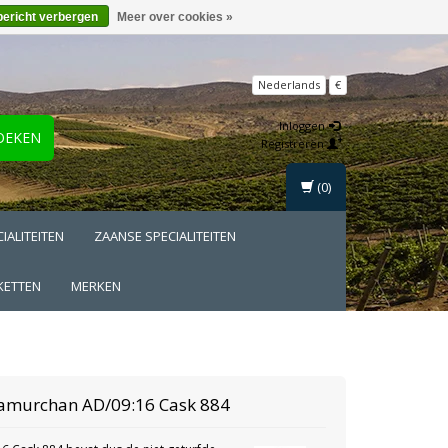
bericht verbergen
Meer over cookies »
Nederlands
€
Inloggen
OEKEN
Registreren
(0)
IALITEITEN
ZAANSE SPECIALITEITEN
KETTEN
MERKEN
amurchan
AD/09:16 Cask 884