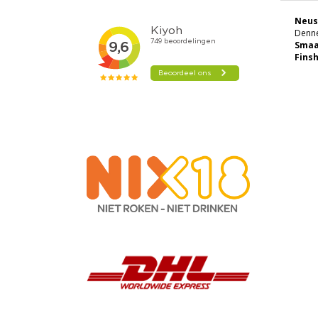
Neus
Denne
Sma
Fins