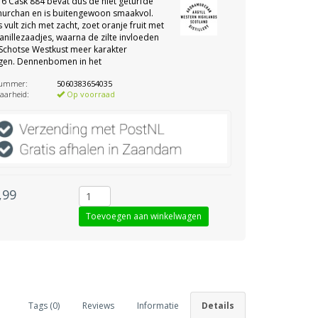
6 Cask 884 bevat dus de niet geturfde
urchan en is buitengewoon smaakvol.
 vult zich met zacht, zoet oranje fruit met
anillezaadjes, waarna de zilte invloeden
Schotse Westkust meer karakter
gen. Dennenbomen in het
nummer:
5060383654035
aarheid:
Op voorraad
,99
Tags (0)
Reviews
Informatie
Details