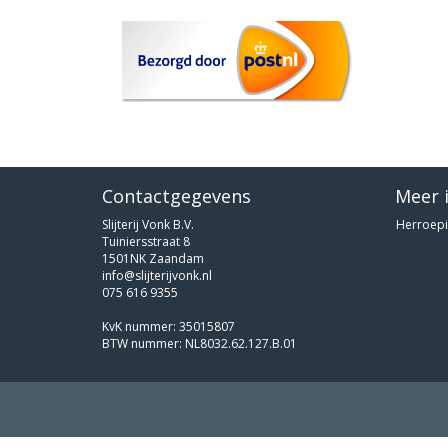
Contactgegevens
Meer 
Slijterij Vonk B.V.
Herroepi
Tuiniersstraat 8
1501NK Zaandam
info@slijterijvonk.nl
075 616 9355
KvK nummer: 35015807
BTW nummer: NL8032.62.127.B.01