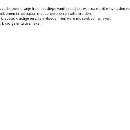
: zacht, zoet oranje fruit met diepe vanillezaadjes, waarna de zilte invloeden
nbomen in het najaar met aardetonen en witte kruiden.
ak
: zoete, kruidige en zilte invloeden. Een ware mozaïek van smaken.
h
: kruidige en zilte smaken.