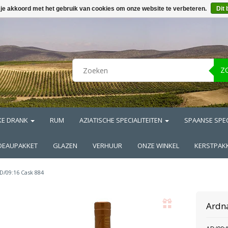
 je akkoord met het gebruik van cookies om onze website te verbeteren.
Dit 
Z
KE DRANK
RUM
AZIATISCHE SPECIALITEITEN
SPAANSE SPEC
DEAUPAKKET
GLAZEN
VERHUUR
ONZE WINKEL
KERSTPAK
D/09:16 Cask 884
Ardn