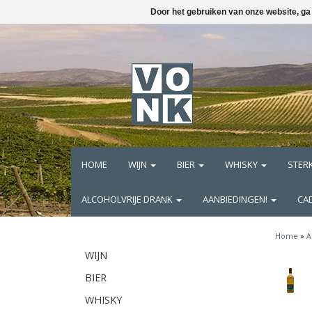
Door het gebruiken van onze website, ga
HOME
WIJN
BIER
WHISKY
STER
ALCOHOLVRIJE DRANK
AANBIEDINGEN!
CA
Home
»
A
WIJN
BIER
WHISKY