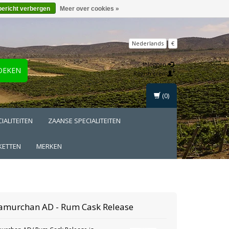
bericht verbergen
Meer over cookies »
Nederlands
€
Inloggen
OEKEN
Registreren
(0)
IALITEITEN
ZAANSE SPECIALITEITEN
KETTEN
MERKEN
amurchan
AD - Rum Cask Release