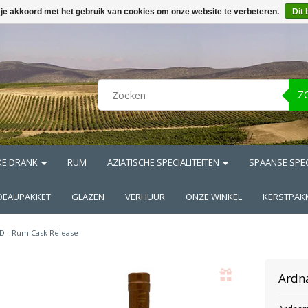
 je akkoord met het gebruik van cookies om onze website te verbeteren.
Dit 
Z
KE DRANK
RUM
AZIATISCHE SPECIALITEITEN
SPAANSE SPEC
DEAUPAKKET
GLAZEN
VERHUUR
ONZE WINKEL
KERSTPAK
D - Rum Cask Release
Ardn