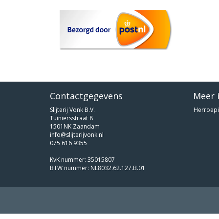
Contactgegevens
Meer 
Slijterij Vonk B.V.
Herroepi
Tuiniersstraat 8
1501NK Zaandam
info@slijterijvonk.nl
075 616 9355
KvK nummer: 35015807
BTW nummer: NL8032.62.127.B.01