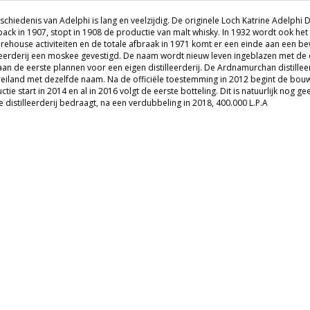
schiedenis van Adelphi is lang en veelzijdig. De originele Loch Katrine Adelphi 
ack in 1907, stopt in 1908 de productie van malt whisky. In 1932 wordt ook het 
rehouse activiteiten en de totale afbraak in 1971 komt er een einde aan een be
lleerderij een moskee gevestigd. De naam wordt nieuw leven ingeblazen met de o
aan de eerste plannen voor een eigen distilleerderij. De Ardnamurchan distilleer
reiland met dezelfde naam. Na de officiële toestemming in 2012 begint de bouw 
tie start in 2014 en al in 2016 volgt de eerste botteling. Dit is natuurlijk nog g
e distilleerderij bedraagt, na een verdubbeling in 2018, 400.000 L.P.A