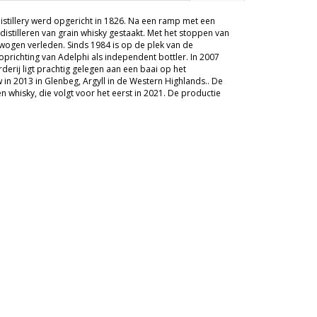
Distillery werd opgericht in 1826. Na een ramp met een
distilleren van grain whisky gestaakt. Met het stoppen van
wogen verleden. Sinds 1984 is op de plek van de
prichting van Adelphi als independent bottler. In 2007
derij ligt prachtig gelegen aan een baai op het
in 2013 in Glenbeg, Argyll in de Western Highlands.. De
een whisky, die volgt voor het eerst in 2021. De productie