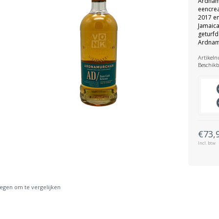
Ardnam
eencrea
2017 en 
Jamaica
geturfd
Ardnam
Artikel
Beschikb
€73,
Incl. btw
gen om te vergelijken