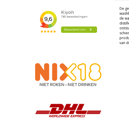
De ge
washb
de wa
disti
ontst
schie
produc
van d