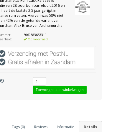
urchan AD/ Rum Cask Release is
tie van 28 bourbon barrels uit 2016 en
heeft de laatste 2,5 jaar gerijpt in
anse rum vaten. Hiervan was 58% niet
 en 42% van de geturfde variant van
urchan. Alex Bruce van Ardnamurcha
nummer:
5060383653311
aarheid:
Op voorraad
99
Tags (0)
Reviews
Informatie
Details