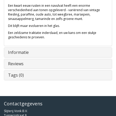
Een kwart eeuw rusten in een navulvat heeft een enorme
verscheidenheid aan tonen opgeleverd - variërend van vintage
Riesling, paraffine, oude auto, tot weegbree, marsepein,
sinaasappelmerg, tamarinde en zelfs groene munt.
Dit blijft maar evolueren in het glas.
Een zeldzame traktatie inderdaad, en uw kans om een stukje
geschiedenis te proeven.
Informatie
Reviews
Tags (0)
Contactgegevens
Slijterij Vonk B.V.
Tuiniersstraat 8