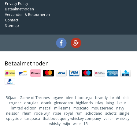
Privacy Policy
Betaalmethoden
Verzenden & Retourneren
Contact
Sitemap
Betaalmethoden
50jaar
Game of Thrones
agave
blend
bottega
brandy
brohl
chili
cognac
douglas
drank
glencadam
highlands
islay
laing
likeur
limited edition
mezcal
millesime
moscato
mousserend
navy
neisson
rhum
rode wijn
rose
royal
rum
schotland
schots
single
speyside
tarapacá
that boutique-y whiskey company
velier
whiskey
whisky
wijn
wine
13