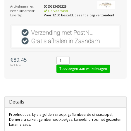
Artikelnummer:
5060383653229
Beschikbaarheid:
Op voorraad
Levertijd:
Vóór 12:00 besteld, dezelfde dag verzonden!
€89,45
Incl. btw
Toevoegen aan winkelwagen
Details
Proefnotities: Lyle's golden siroop, geflambeerde sinaasappel,
Demerara suiker, gembernootkoekjes, kaneelchurros met gezouten
karamelsaus.