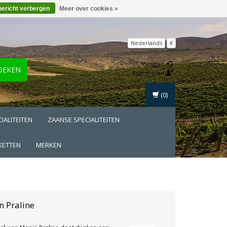
bericht verbergen
Meer over cookies »
Nederlands
€
Inloggen
OEKEN
Registreren
(0)
IALITEITEN
ZAANSE SPECIALITEITEN
KETTEN
MERKEN
n
Praline