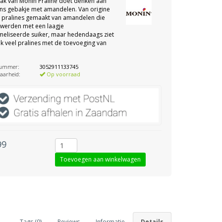
ak van Monin Praline doet denken aan
ns gebakje met amandelen. Van origine
 pralines gemaakt van amandelen die
 werden met een laagje
eliseerde suiker, maar hedendaags ziet
 veel pralines met de toevoeging van
nummer:
3052911133745
aarheid:
Op voorraad
99
Tags (0)
Reviews
Informatie
Details