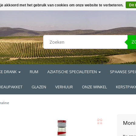
 je akkoord met het gebruik van cookies om onze website te verbeteren.
Dit 
Z
KE DRANK
RUM
AZIATISCHE SPECIALITEITEN
SPAANSE SPEC
DEAUPAKKET
GLAZEN
VERHUUR
ONZE WINKEL
KERSTPAK
raline
Moni