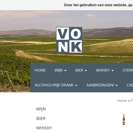
Door het gebruiken van onze website, ga
HOME
WIJN
BIER
WHISKY
STER
ALCOHOLVRIJE DRANK
AANBIEDINGEN!
CA
Home
»
P
WIJN
BIER
WHISKY