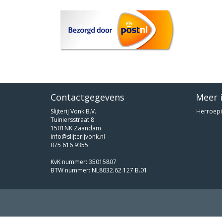
Contactgegevens
Meer 
Slijterij Vonk B.V.
Herroepi
Tuiniersstraat 8
1501NK Zaandam
info@slijterijvonk.nl
075 616 9355
KvK nummer: 35015807
BTW nummer: NL8032.62.127.B.01