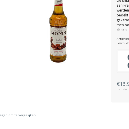
De sma
een Fra
werden
bedekt
gekaram
men ook
chocol
Artikel
Beschikb
€13,
Incl. btw
gen om te vergelijken