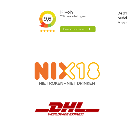
De s
bedek
Monin 