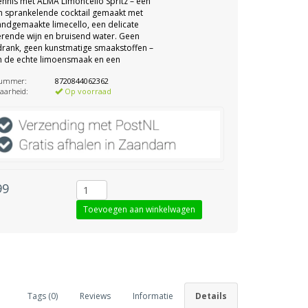
nnis met ALMA Limoncello Spritz – een
en sprankelende cocktail gemaakt met
ndgemaakte limecello, een delicate
rende wijn en bruisend water. Geen
drank, geen kunstmatige smaakstoffen –
 de echte limoensmaak en een
nummer:
8720844062362
aarheid:
Op voorraad
99
Tags (0)
Reviews
Informatie
Details