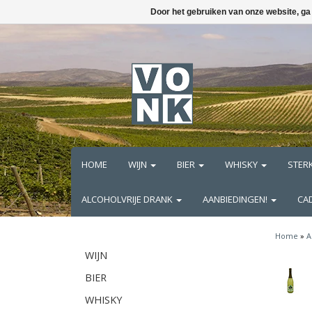
Door het gebruiken van onze website, ga
HOME
WIJN
BIER
WHISKY
STER
ALCOHOLVRIJE DRANK
AANBIEDINGEN!
CA
Home
»
A
WIJN
BIER
WHISKY