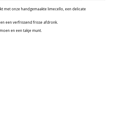
akt met onze handgemaakte limecello, een delicate
n een verfrissend frisse afdronk.
 limoen en een takje munt.