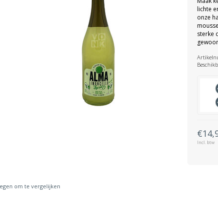
Maak ke
lichte 
onze ha
mousse
sterke 
gewoon
Artikel
Beschikb
€14,
Incl. btw
gen om te vergelijken