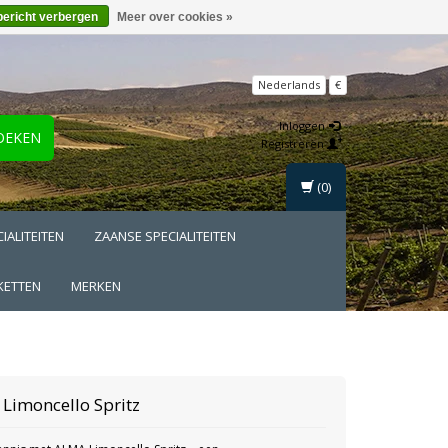
bericht verbergen
Meer over cookies »
Nederlands
€
Inloggen
OEKEN
Registreren
(0)
IALITEITEN
ZAANSE SPECIALITEITEN
KETTEN
MERKEN
Limoncello Spritz