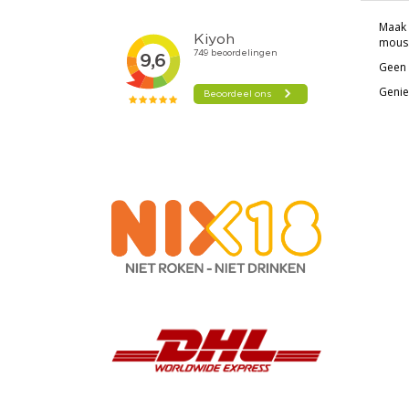
Maak 
mouss
Geen 
Geniet