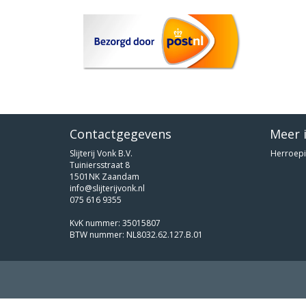
Contactgegevens
Meer 
Slijterij Vonk B.V.
Herroepi
Tuiniersstraat 8
1501NK Zaandam
info@slijterijvonk.nl
075 616 9355
KvK nummer: 35015807
BTW nummer: NL8032.62.127.B.01