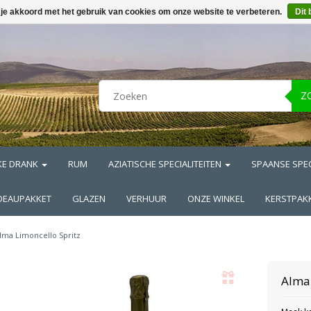
 je akkoord met het gebruik van cookies om onze website te verbeteren.
Dit 
Z
KE DRANK
RUM
AZIATISCHE SPECIALITEITEN
SPAANSE SPEC
DEAUPAKKET
GLAZEN
VERHUUR
ONZE WINKEL
KERSTPAK
lma Limoncello Spritz
Alma 