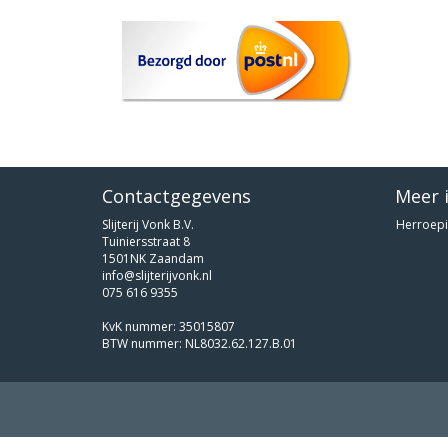
Contactgegevens
Meer 
Slijterij Vonk B.V.
Herroepi
Tuiniersstraat 8
1501NK Zaandam
info@slijterijvonk.nl
075 616 9355
KvK nummer: 35015807
BTW nummer: NL8032.62.127.B.01