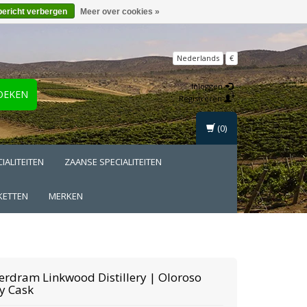
bericht verbergen
Meer over cookies »
Nederlands
€
Inloggen
OEKEN
Registreren
(0)
IALITEITEN
ZAANSE SPECIALITEITEN
KETTEN
MERKEN
rdram Linkwood Distillery | Oloroso
y Cask