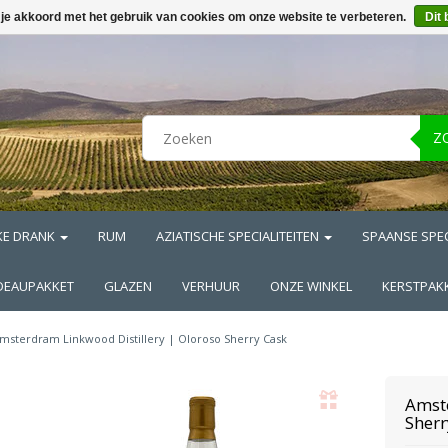
 je akkoord met het gebruik van cookies om onze website te verbeteren.
Dit 
Z
KE DRANK
RUM
AZIATISCHE SPECIALITEITEN
SPAANSE SPEC
DEAUPAKKET
GLAZEN
VERHUUR
ONZE WINKEL
KERSTPAK
msterdram Linkwood Distillery | Oloroso Sherry Cask
Amste
Sherr