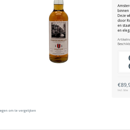
Amsterd
binnen 
Deze wh
door Ro
en staa
en eleg
Artikel
Beschikb
€89,
Incl. btw
gen om te vergelijken