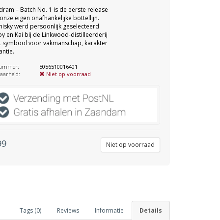
ram – Batch No. 1 is de eerste release
onze eigen onafhankelijke bottellijn.
isky werd persoonlijk geselecteerd
y en Kai bij de Linkwood-distilleerderij
t symbool voor vakmanschap, karakter
antie.
nummer:
5056510016401
aarheid:
Niet op voorraad
99
Niet op voorraad
Tags (0)
Reviews
Informatie
Details