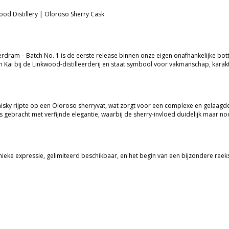
ood Distillery | Oloroso Sherry Cask
rdram – Batch No. 1 is de eerste release binnen onze eigen onafhankelijke bott
n Kai bij de Linkwood-distilleerderij en staat symbool voor vakmanschap, karakt
isky rijpte op een Oloroso sherryvat, wat zorgt voor een complexe en gelaagd
s gebracht met verfijnde elegantie, waarbij de sherry-invloed duidelijk maar no
nieke expressie, gelimiteerd beschikbaar, en het begin van een bijzondere reeks