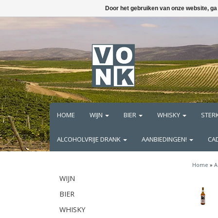
Door het gebruiken van onze website, ga
HOME
WIJN
BIER
WHISKY
STER
ALCOHOLVRIJE DRANK
AANBIEDINGEN!
CA
Home
»
A
WIJN
BIER
WHISKY