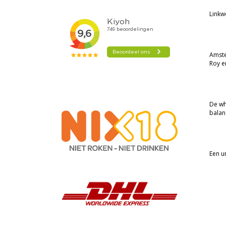
Linkw
Amste
Roy e
De wh
balan
Een u