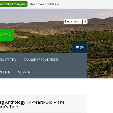
bericht verbergen
Meer over cookies »
Nederlands
€
Inloggen
OEKEN
Registreren
(0)
IALITEITEN
ZAANSE SPECIALITEITEN
KETTEN
MERKEN
eg
Anthology 14-Years-Old – The
rn's Tale