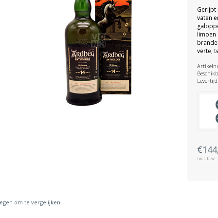
Gerijpt
vaten e
galoppe
limoen
branden
verte, 
Artikel
Beschikb
Levertijd
€144
Incl. btw
gen om te vergelijken