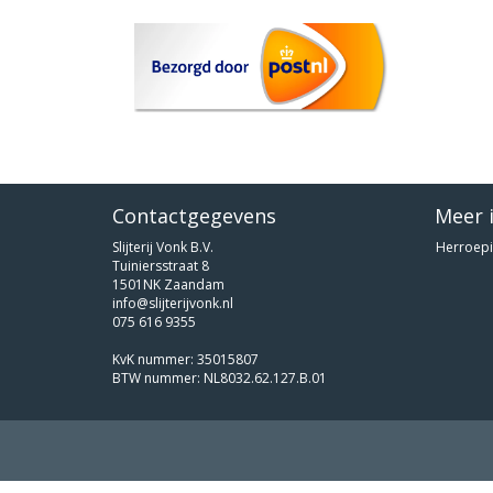
Contactgegevens
Meer 
Slijterij Vonk B.V.
Herroepi
Tuiniersstraat 8
1501NK Zaandam
info@slijterijvonk.nl
075 616 9355
KvK nummer: 35015807
BTW nummer: NL8032.62.127.B.01