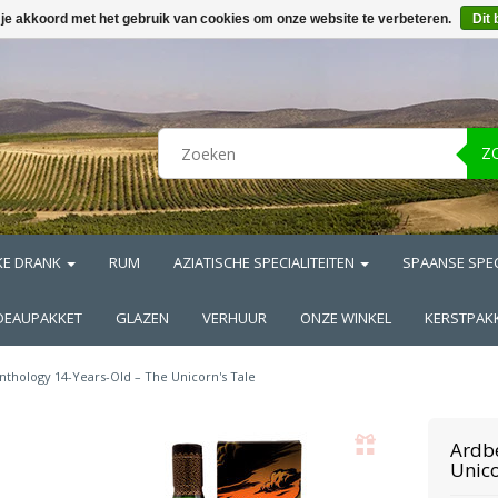
 je akkoord met het gebruik van cookies om onze website te verbeteren.
Dit 
Z
KE DRANK
RUM
AZIATISCHE SPECIALITEITEN
SPAANSE SPEC
DEAUPAKKET
GLAZEN
VERHUUR
ONZE WINKEL
KERSTPAK
nthology 14-Years-Old – The Unicorn's Tale
Ardb
Unico