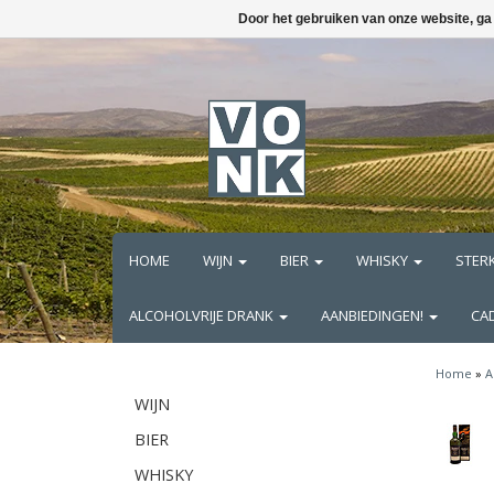
Door het gebruiken van onze website, ga
HOME
WIJN
BIER
WHISKY
STER
ALCOHOLVRIJE DRANK
AANBIEDINGEN!
CA
Home
»
A
WIJN
BIER
WHISKY