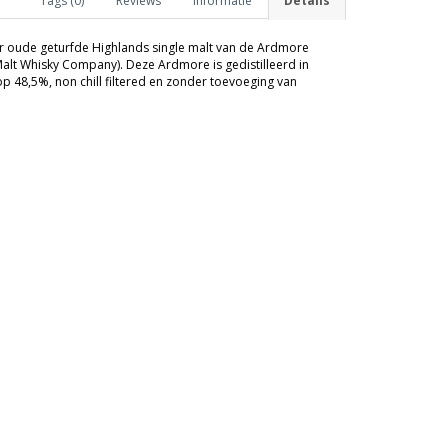
Tags (0)
Reviews
Informatie
Details
r oude geturfde Highlands single malt van de Ardmore
Malt Whisky Company). Deze Ardmore is gedistilleerd in
p 48,5%, non chill filtered en zonder toevoeging van