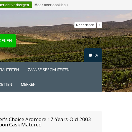
bericht verbergen
Meer over cookies »
Nederlands
€
Inloggen
OEKEN
Registreren
(0)
IALITEITEN
ZAANSE SPECIALITEITEN
KETTEN
MERKEN
r's Choice
Ardmore 17-Years-Old 2003
bon Cask Matured