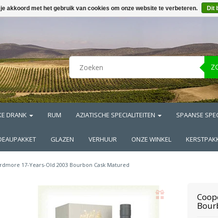
 je akkoord met het gebruik van cookies om onze website te verbeteren.
Dit 
Z
KE DRANK
RUM
AZIATISCHE SPECIALITEITEN
SPAANSE SPEC
DEAUPAKKET
GLAZEN
VERHUUR
ONZE WINKEL
KERSTPAK
rdmore 17-Years-Old 2003 Bourbon Cask Matured
Coope
Bour