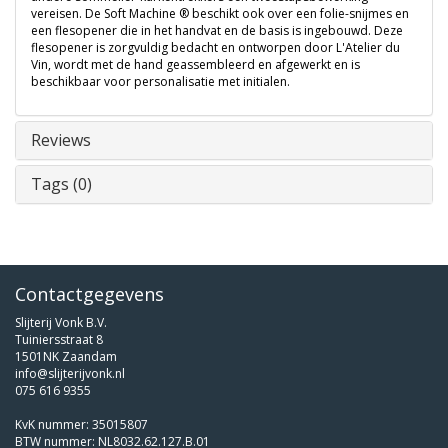
vereisen. De Soft Machine ® beschikt ook over een folie-snijmes en
een flesopener die in het handvat en de basis is ingebouwd. Deze
flesopener is zorgvuldig bedacht en ontworpen door L'Atelier du
Vin, wordt met de hand geassembleerd en afgewerkt en is
beschikbaar voor personalisatie met initialen.
Reviews
Tags (0)
Contactgegevens
Slijterij Vonk B.V.
Tuiniersstraat 8
1501NK Zaandam
info@slijterijvonk.nl
075 616 9355
KvK nummer: 35015807
BTW nummer: NL8032.62.127.B.01