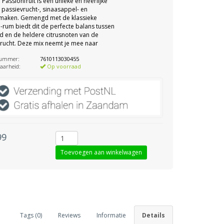
 Passionfruit is een unieke en heerlijke
 passievrucht-, sinaasappel- en
maken. Gemengd met de klassieke
-rum biedt dit de perfecte balans tussen
d en de heldere citrusnoten van de
rucht. Deze mix neemt je mee naar
nummer:
7610113030455
aarheid:
Op voorraad
99
Tags (0)
Reviews
Informatie
Details