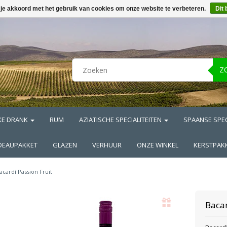
 je akkoord met het gebruik van cookies om onze website te verbeteren.
Dit 
Z
KE DRANK
RUM
AZIATISCHE SPECIALITEITEN
SPAANSE SPEC
DEAUPAKKET
GLAZEN
VERHUUR
ONZE WINKEL
KERSTPAK
acardí Passion Fruit
Bacar