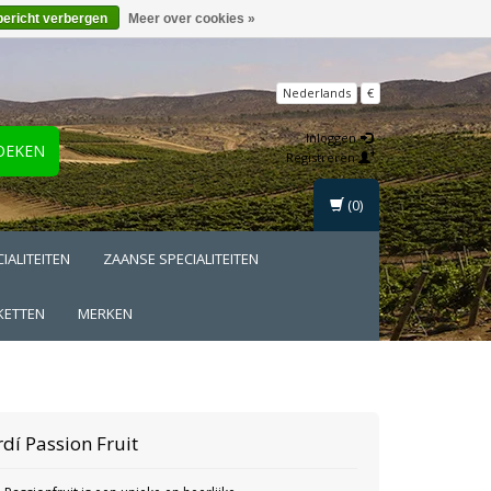
bericht verbergen
Meer over cookies »
Nederlands
€
Inloggen
OEKEN
Registreren
(0)
IALITEITEN
ZAANSE SPECIALITEITEN
KETTEN
MERKEN
dí Passion Fruit