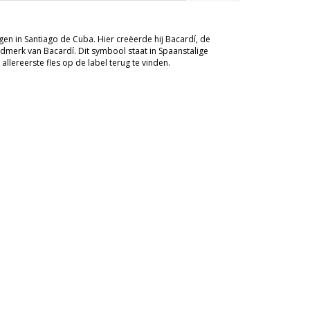
en in Santiago de Cuba. Hier creëerde hij Bacardí, de
dmerk van Bacardí. Dit symbool staat in Spaanstalige
llereerste fles op de label terug te vinden.