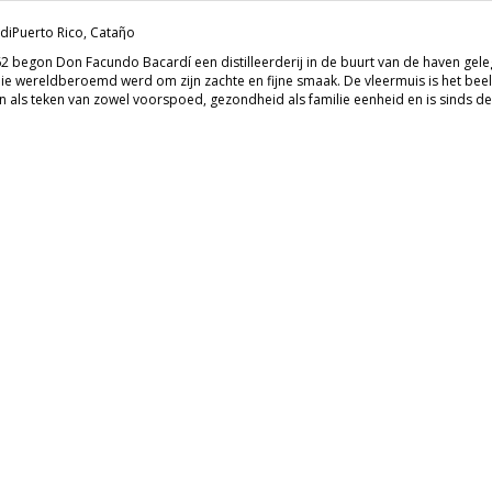
di
Puerto Rico, Cataῆo
62 begon Don Facundo Bacardí een distilleerderij in de buurt van de haven geleg
ie wereldberoemd werd om zijn zachte en fijne smaak. De vleermuis is het beel
n als teken van zowel voorspoed, gezondheid als familie eenheid en is sinds de a