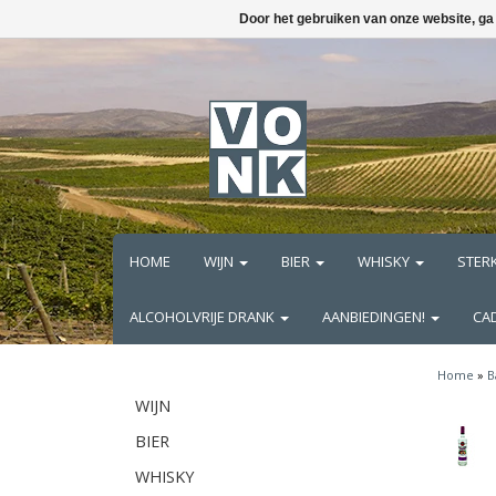
Door het gebruiken van onze website, ga
HOME
WIJN
BIER
WHISKY
STER
ALCOHOLVRIJE DRANK
AANBIEDINGEN!
CA
Home
»
B
WIJN
BIER
WHISKY