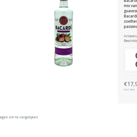
Bacardi
mix van
guaves
Bacardi
zoethei
passiev
Artikel
Beschikb
€17,
Incl. btw
gen om te vergelijken