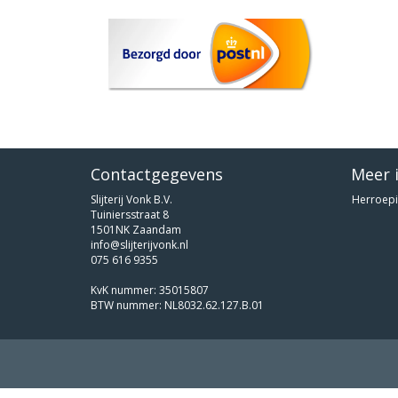
Contactgegevens
Meer 
Slijterij Vonk B.V.
Herroepi
Tuiniersstraat 8
1501NK Zaandam
info@slijterijvonk.nl
075 616 9355
KvK nummer: 35015807
BTW nummer: NL8032.62.127.B.01