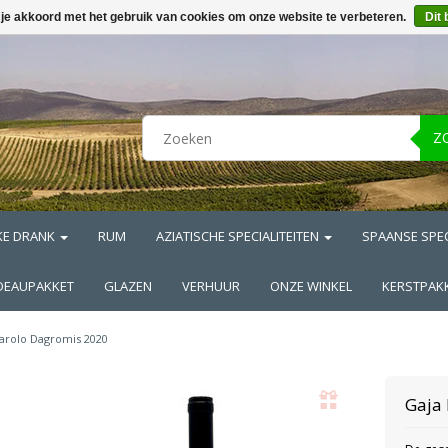
 je akkoord met het gebruik van cookies om onze website te verbeteren.
Dit 
Z
KE DRANK
RUM
AZIATISCHE SPECIALITEITEN
SPAANSE SPEC
DEAUPAKKET
GLAZEN
VERHUUR
ONZE WINKEL
KERSTPAK
arolo Dagromis 2020
Gaja