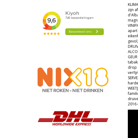
KLIMA
zijn 
d'Alb
magn
VINIF
apart
eiken
gevol
DRUIV
ALCO
GEUR 
tabak
drop 
verfi
SERVE
harde
WEETJ
famil
druiv
2016 o