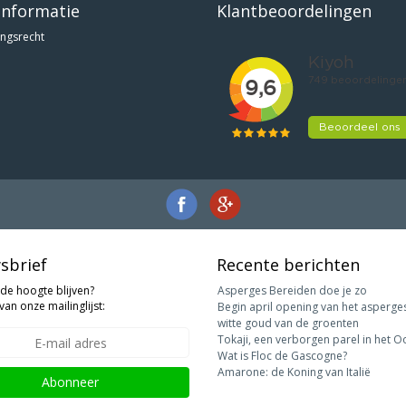
informatie
Klantbeoordelingen
ngsrecht
sbrief
Recente berichten
 de hoogte blijven?
Asperges Bereiden doe je zo
van onze mailinglijst:
Begin april opening van het asperge
witte goud van de groenten
Tokaji, een verborgen parel in het O
Wat is Floc de Gascogne?
Amarone: de Koning van Italië
Abonneer