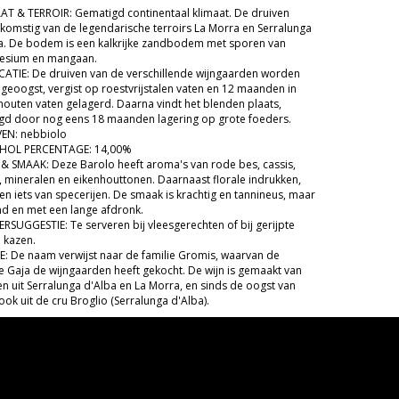
AT & TERROIR: Gematigd continentaal klimaat. De druiven
afkomstig van de legendarische terroirs La Morra en Serralunga
a. De bodem is een kalkrijke zandbodem met sporen van
esium en mangaan.
ICATIE: De druiven van de verschillende wijngaarden worden
 geoogst, vergist op roestvrijstalen vaten en 12 maanden in
houten vaten gelagerd. Daarna vindt het blenden plaats,
gd door nog eens 18 maanden lagering op grote foeders.
EN: nebbiolo
HOL PERCENTAGE: 14,00%
& SMAAK: Deze Barolo heeft aroma's van rode bes, cassis,
, mineralen en eikenhouttonen. Daarnaast florale indrukken,
en iets van specerijen. De smaak is krachtig en tannineus, maar
jnd en met een lange afdronk.
ERSUGGESTIE: Te serveren bij vleesgerechten of bij gerijpte
 kazen.
E: De naam verwijst naar de familie Gromis, waarvan de
ie Gaja de wijngaarden heeft gekocht. De wijn is gemaakt van
en uit Serralunga d'Alba en La Morra, en sinds de oogst van
ok uit de cru Broglio (Serralunga d'Alba).