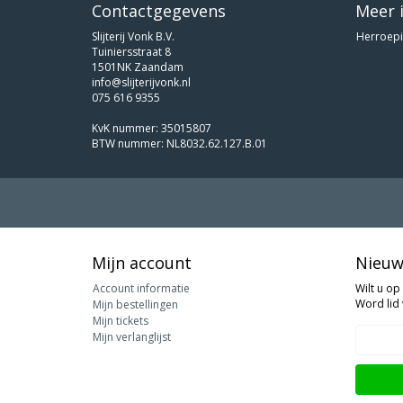
Contactgegevens
Meer 
Slijterij Vonk B.V.
Herroepi
Tuiniersstraat 8
1501NK Zaandam
info@slijterijvonk.nl
075 616 9355
KvK nummer: 35015807
BTW nummer: NL8032.62.127.B.01
Mijn account
Nieuw
Account informatie
Wilt u op
Word lid 
Mijn bestellingen
Mijn tickets
Mijn verlanglijst