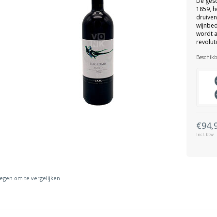
De gesc
1859, h
druiven
wijnbed
wordt 
revolut
Beschikb
€94,
Incl. btw
gen om te vergelijken