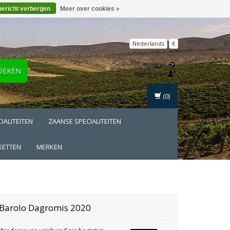
bericht verbergen
Meer over cookies »
Nederlands
€
Inloggen
OEKEN
Registreren
(0)
IALITEITEN
ZAANSE SPECIALITEITEN
KETTEN
MERKEN
Barolo Dagromis 2020