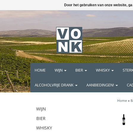
Door het gebruiken van onze website, ga
HOME
WIJN
BIER
WHISKY
STER
ALCOHOLVRIJE DRANK
AANBIEDINGEN!
CA
Home
»
B
WIJN
BIER
WHISKY