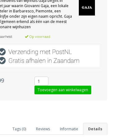
hiedenis van wijnhuis Gaja begint in
et jaar waarin Giovanni Gaja, een lokale
teler in Barbaresco, Piemonte, een
rijfje onder zijn eigen naam opricht. Gaja
algemeen erkend als één van de meest
ionaire wijnhuizen
aarheid:
Op voorraad
99
Tags (0)
Reviews
Informatie
Details