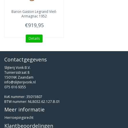
Baron Gaston Legrand
Vieil-
Armagnac 1952
€919,95
Details
Contactgegevens
Slijterij Vonk B.V.
Tuiniersstraat 8
1501NK Zaandam
info@slijterijvonk.nl
075 616 9355
KvK nummer: 35015807
BTW nummer: NL8032.62.127.B.01
Meer informatie
Herroepingsrecht
Klantbeoordelingen