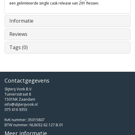
een gelimiteerde single cask release van 291 flessen.
Informatie
Reviews
Tags (0)
Contactgegevens
Slijterij Vonk B.V.
Tuiniersstraat 8
1501NK Zaandam
info@slijterijvonk.nl
075 616 9355
KvK nummer: 35015807
BTW nummer: NL8032.62.127.B.01
Meer informatie