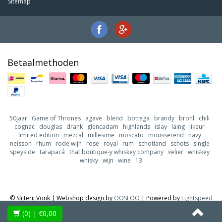
Sitemap
Betaalmethoden
50jaar
Game of Thrones
agave
blend
bottega
brandy
brohl
chili
cognac
douglas
drank
glencadam
highlands
islay
laing
likeur
limited edition
mezcal
millesime
moscato
mousserend
navy
neisson
rhum
rode wijn
rose
royal
rum
schotland
schots
single
speyside
tarapacá
that boutique-y whiskey company
velier
whiskey
whisky
wijn
wine
13
© Slijterij Vonk | Webshop design by
OOSEOO
| Powered by
Lightspeed
(0)
| €0,00