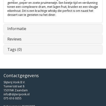
gember, peper en zoete pruimenwijn. Een beetje tijd en verdunning
tonen een complexere dram, met lagen fruit, kruiden en een vleugje
eikenhout. Dit is een krachtige whisky die perfect is om naast het
dessert van te genieten na het diner.
Informatie
Reviews
Tags (0)
Contactgegevens
Slijterij Vonk B.V.
Tuiniersstraat 8
1501NK Zaandam
info@slijterijvonk.nl
075 616 9355