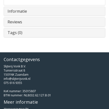
Informatie
Reviews
Tags (0)
Contactgegevens
Slijterij Vonk B.V.
Tuiniersstraat 8
1501NK Zaandam
info@slijterijvonk.nl
075 616 9355
KvK nummer: 35015807
BTW nummer: NL8032.62.127.B.01
Meer informatie
Herroepingsrecht