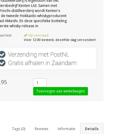
-distilleerderij is eigendom van het
iersbedrijf Kenten Ltd. Samen met
 Yoichi-distilleerderij wordt Kenten's
i de tweede Hokkaido-whiskyproducent
tad Akkeshi. En deze specifieke botteling
eerste whisky-release in
aarheid:
Op voorraad
:
Vóór 12:00 besteld, dezelfde dag verzonden!
,95
Tags (0)
Reviews
Informatie
Details