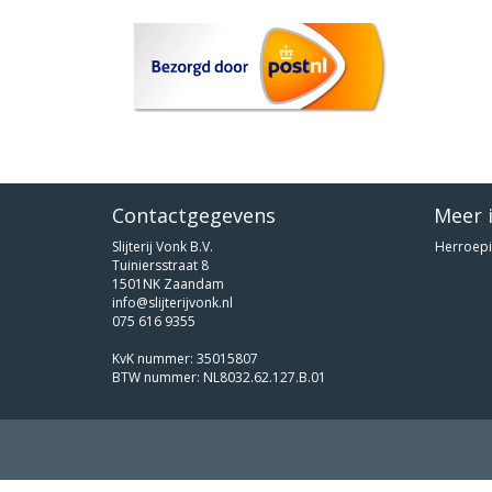
Contactgegevens
Meer 
Slijterij Vonk B.V.
Herroepi
Tuiniersstraat 8
1501NK Zaandam
info@slijterijvonk.nl
075 616 9355
KvK nummer: 35015807
BTW nummer: NL8032.62.127.B.01