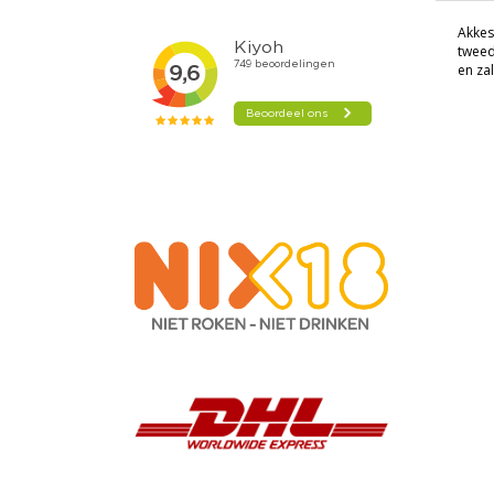
Akkesh
tweed
en zal