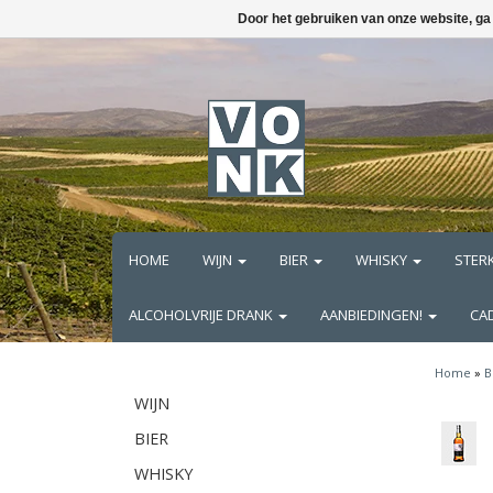
Door het gebruiken van onze website, ga
HOME
WIJN
BIER
WHISKY
STER
ALCOHOLVRIJE DRANK
AANBIEDINGEN!
CA
Home
»
B
WIJN
BIER
WHISKY