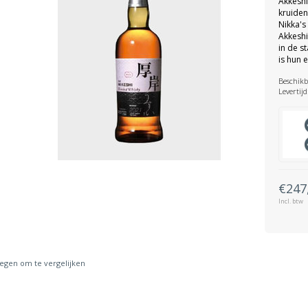
Akkeshi
kruiden
Nikka's
Akkesh
in de s
is hun 
Beschikb
Levertijd
€247
Incl. btw
gen om te vergelijken