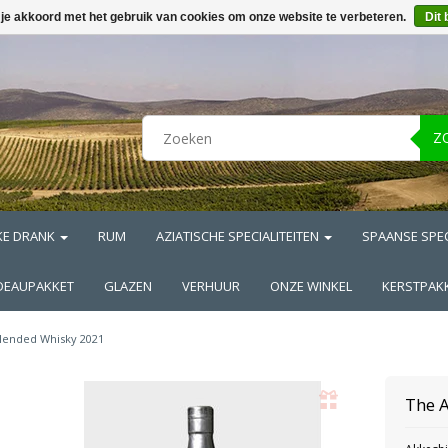
 je akkoord met het gebruik van cookies om onze website te verbeteren.
Dit 
Z
KE DRANK
RUM
AZIATISCHE SPECIALITEITEN
SPAANSE SPEC
DEAUPAKKET
GLAZEN
VERHUUR
ONZE WINKEL
KERSTPAK
lended Whisky 2021
The 