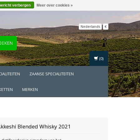
bericht verbergen
Meer over cookies »
Nederlands
€
Inloggen
OEKEN
Registreren
(0)
IALITEITEN
ZAANSE SPECIALITEITEN
KETTEN
MERKEN
Akkeshi
Blended Whisky 2021