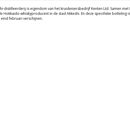
i-distilleerderij is eigendom van het kruideniersbedrijf Kenten Ltd. Samen met N
e Hokkaido-whiskyproducent in de stad Akkeshi. En deze specifieke botteling is 
 eind februari verschijnen.