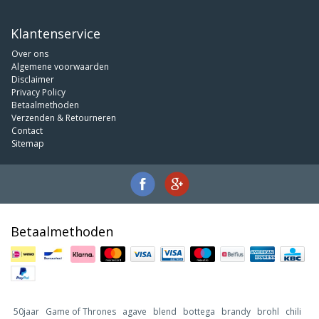
Klantenservice
Over ons
Algemene voorwaarden
Disclaimer
Privacy Policy
Betaalmethoden
Verzenden & Retourneren
Contact
Sitemap
Betaalmethoden
50jaar
Game of Thrones
agave
blend
bottega
brandy
brohl
chili