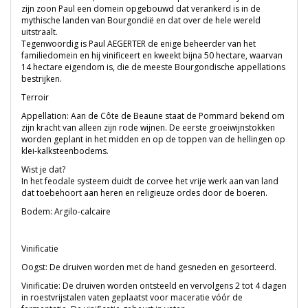
zijn zoon Paul een domein opgebouwd dat verankerd is in de
mythische landen van Bourgondië en dat over de hele wereld
uitstraalt.
Tegenwoordig is Paul AEGERTER de enige beheerder van het
familiedomein en hij vinificeert en kweekt bijna 50 hectare, waarvan
14 hectare eigendom is, die de meeste Bourgondische appellations
bestrijken.
Terroir
Appellation: Aan de Côte de Beaune staat de Pommard bekend om
zijn kracht van alleen zijn rode wijnen. De eerste groeiwijnstokken
worden geplant in het midden en op de toppen van de hellingen op
klei-kalksteenbodems.
Wist je dat?
In het feodale systeem duidt de corvee het vrije werk aan van land
dat toebehoort aan heren en religieuze ordes door de boeren.
Bodem: Argilo-calcaire
Vinificatie
Oogst: De druiven worden met de hand gesneden en gesorteerd.
Vinificatie: De druiven worden ontsteeld en vervolgens 2 tot 4 dagen
in roestvrijstalen vaten geplaatst voor maceratie vóór de