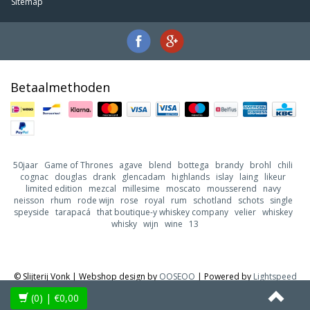
Sitemap
Betaalmethoden
50jaar
Game of Thrones
agave
blend
bottega
brandy
brohl
chili
cognac
douglas
drank
glencadam
highlands
islay
laing
likeur
limited edition
mezcal
millesime
moscato
mousserend
navy
neisson
rhum
rode wijn
rose
royal
rum
schotland
schots
single
speyside
tarapacá
that boutique-y whiskey company
velier
whiskey
whisky
wijn
wine
13
© Slijterij Vonk | Webshop design by
OOSEOO
| Powered by
Lightspeed
(0)
| €0,00