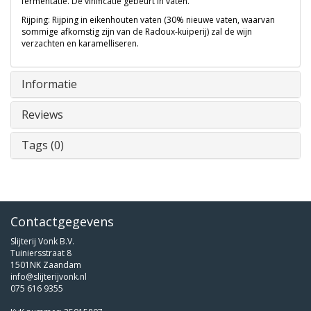
fermentatie. De vinificatie gebeurt in vaten.
Rijping: Rijping in eikenhouten vaten (30% nieuwe vaten, waarvan
sommige afkomstig zijn van de Radoux-kuiperij) zal de wijn
verzachten en karamelliseren.
Informatie
Reviews
Tags (0)
Contactgegevens
Slijterij Vonk B.V.
Tuiniersstraat 8
1501NK Zaandam
info@slijterijvonk.nl
075 616 9355