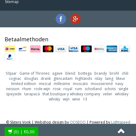
Sitemap
Betaalmethoden
50jaar
Game of Thrones
agave
blend
bottega
brandy
brohl
chili
cognac
douglas
drank
glencadam
highlands
islay
laing
likeur
limited edition
mezcal
millesime
moscato
mousserend
navy
neisson
rhum
rode wijn
rose
royal
rum
schotland
schots
single
speyside
tarapacá
that boutique-y whiskey company
velier
whiskey
whisky
wijn
wine
13
© Slijterij Vonk | Webshop design by
OOSEOO
| Powered by
Lightspeed
(0)
| €0,00