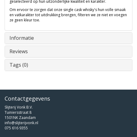
geselecteerd op hun uitzonderlijke kwaliteit en karakter.
Om ervoor te zorgen dat onze single cask whisky's hun volle smaak
en vatkarakter tot uitdrukking brengen, filteren we ze niet en voegen
ze geen kleur toe.
Informatie
Reviews
Tags (0)
Contactgegevens
Slijterij Vonk B.V.
Tuiniersstraat 8
1501NK Zaandam
info@slijterijvonk.nl
075 616 9355