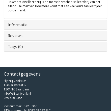
Bowmore distilleerderij is de meest bezocht distilleerderij van het
eiland. De malt van Bowmore komt met een veelvoud aan leeftijden
op de markt.
Informatie
Reviews
Tags (0)
Contactgegevens
Slijterij Vonk B.V.
Tuiniersstraat 8
1501NK Zaandam
info@slijterijvonk.nl
075 616 9355
KvK nummer: 35015807
BTW nummer: NL8032.62.127.B.01