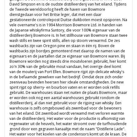
David Simpson en is de oudste distilleerderij van het eiland. Tijdens
de Tweede wereldoorlog heeft de haven van Bowmore
dienstgedaan voor het Britse leger, dat met een daar
gestationeerde controlepost Duitse duikboten moest opsporen. Na
vele overname's is in 1994 Morrison Bowmore Ltd. in handen van
de Japanse whiskyfirma Suntory, die voor 100% eigenaar van de
distilleerderij Bowmore is. In het stillhouse van Bowmore staan twee
wash stills en twee spirit stills, allen op stoom verwarmd. De zes
washbacks zijn van Oregon pine en staan in één rij. Boven de
washbacks zijn bordjes gemonteerd met daarop de namen van de
eigenaars en de jaartallen dat ze eigenaar van Bowmore waren. Bij
Bowmore worden nog steeds drie moutvloeren gebruikt, hier komt
zo'n 30% van de gebruikte mout vandaan, het overige deel komt
van de mouterij van Port Ellen. Bowmore rijpt zijn delicate whisky's
in de befaamde gewelven van het bedrijf. Omdat deze zich onder
zeeniveau bevinden heersen hier ideale omstandigheden. De new
spirit rijpt op sherry- en bourbon vaten en er worden ook refills
gebruikt. De warehouses staan net nuiten de plaats Bowmore, maar
er worden ook nog een aantal warehouses gebruikt rondom de
distilleerderij, al dan niet gebruikt voor de rijping van whisky. Een
warehouse is zelfs omgebouwd als zwembad voor de bewoners
van het eiland. Dit zwembad wordt verwamd met verloren warmte
van de distilleerderij. Het water voor de productie is afkomstig van
regenwater uit de heuvels, het water stroomt over de turfhoudende
grond door een gegraven kanaaltje met de naam "Distillerie Lade".
Het water voor het koelen van de condensors komt uit de kraan. De