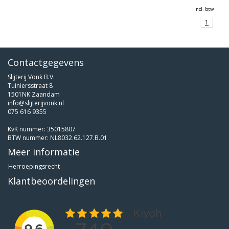
Incl. btw
1
Contactgegevens
Slijterij Vonk B.V.
Tuiniersstraat 8
1501NK Zaandam
info@slijterijvonk.nl
075 616 9355
KvK nummer: 35015807
BTW nummer: NL8032.62.127.B.01
Meer informatie
Herroepingsrecht
Klantbeoordelingen