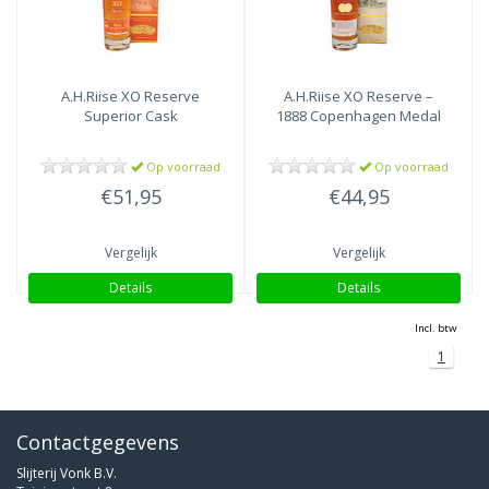
A.H.Riise
XO Reserve
A.H.Riise
XO Reserve –
Superior Cask
1888 Copenhagen Medal
Op voorraad
Op voorraad
€51,95
€44,95
Vergelijk
Vergelijk
Details
Details
Incl. btw
1
Contactgegevens
Slijterij Vonk B.V.