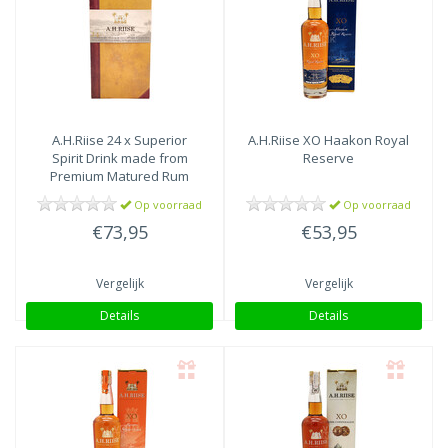
A.H.Riise
24 x Superior
A.H.Riise
XO Haakon Royal
Spirit Drink made from
Reserve
Premium Matured Rum
Op voorraad
Op voorraad
€73,95
€53,95
Vergelijk
Vergelijk
Details
Details