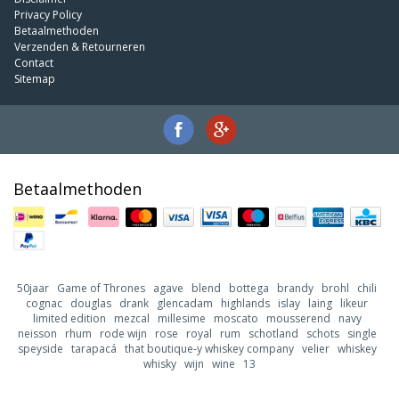
Privacy Policy
Betaalmethoden
Verzenden & Retourneren
Contact
Sitemap
Betaalmethoden
50jaar
Game of Thrones
agave
blend
bottega
brandy
brohl
chili
cognac
douglas
drank
glencadam
highlands
islay
laing
likeur
limited edition
mezcal
millesime
moscato
mousserend
navy
neisson
rhum
rode wijn
rose
royal
rum
schotland
schots
single
speyside
tarapacá
that boutique-y whiskey company
velier
whiskey
whisky
wijn
wine
13