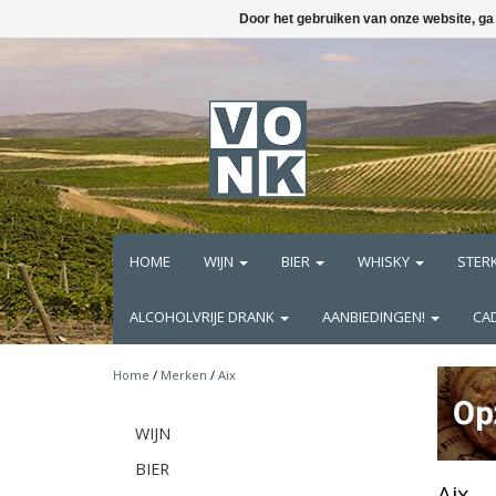
Door het gebruiken van onze website, ga
HOME
WIJN
BIER
WHISKY
STER
ALCOHOLVRIJE DRANK
AANBIEDINGEN!
CA
Home
/
Merken
/
Aix
WIJN
BIER
Aix