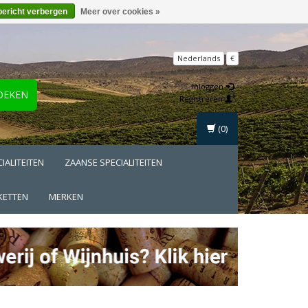
bericht verbergen
Meer over cookies »
Nederlands
€
Inloggen
OEKEN
Registreren
(0)
IALITEITEN
ZAANSE SPECIALITEITEN
KETTEN
MERKEN