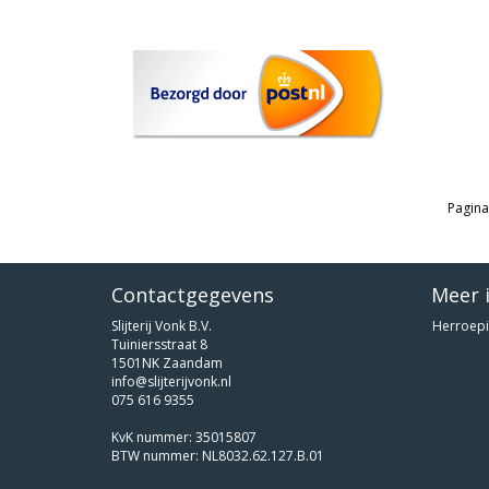
Pagina
Contactgegevens
Meer 
Slijterij Vonk B.V.
Herroepi
Tuiniersstraat 8
1501NK Zaandam
info@slijterijvonk.nl
075 616 9355
KvK nummer: 35015807
BTW nummer: NL8032.62.127.B.01