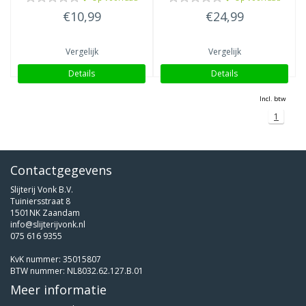
€10,99
€24,99
Vergelijk
Vergelijk
Details
Details
Incl. btw
1
Contactgegevens
Slijterij Vonk B.V.
Tuiniersstraat 8
1501NK Zaandam
info@slijterijvonk.nl
075 616 9355
KvK nummer: 35015807
BTW nummer: NL8032.62.127.B.01
Meer informatie