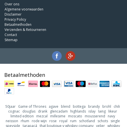
Over ons
Algemene voorwaarden
Disclaimer
Privacy Policy
Betaalmethoden
Verzenden & Retourneren
Contact
Sitemap
Betaalmethoden
50jaar
Game of Thrones
agave
blend
bottega
brandy
brohl
chili
cognac
douglas
drank
glencadam
highlands
islay
laing
likeur
limited edition
mezcal
millesime
moscato
mousserend
navy
neisson
rhum
rode wijn
rose
royal
rum
schotland
schots
single
speyside
tarapacá
that boutique-y whiskey company
velier
whiskey