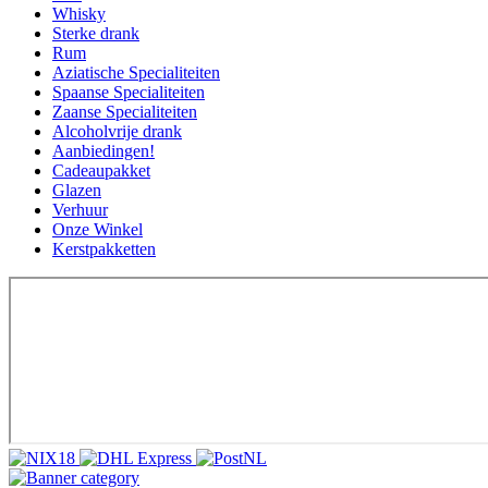
Whisky
Sterke drank
Rum
Aziatische Specialiteiten
Spaanse Specialiteiten
Zaanse Specialiteiten
Alcoholvrije drank
Aanbiedingen!
Cadeaupakket
Glazen
Verhuur
Onze Winkel
Kerstpakketten