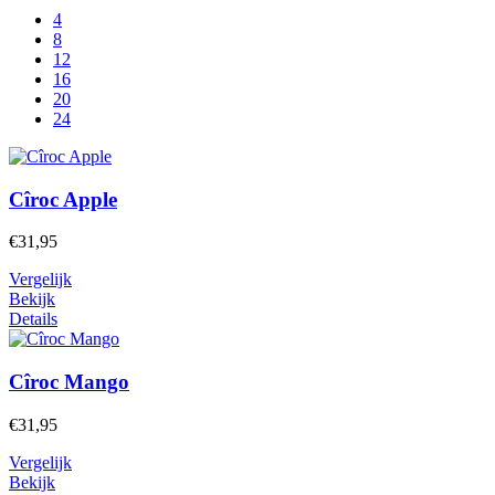
4
8
12
16
20
24
Cîroc
Apple
€31,95
Vergelijk
Bekijk
Details
Cîroc
Mango
€31,95
Vergelijk
Bekijk