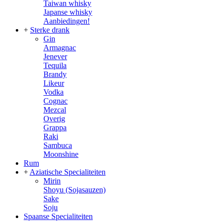
Taiwan whisky
Japanse whisky
Aanbiedingen!
+
Sterke drank
Gin
Armagnac
Jenever
Tequila
Brandy
Likeur
Vodka
Cognac
Mezcal
Overig
Grappa
Raki
Sambuca
Moonshine
Rum
+
Aziatische Specialiteiten
Mirin
Shoyu (Sojasauzen)
Sake
Soju
Spaanse Specialiteiten