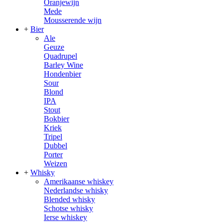
Oranjewijn
Mede
Mousserende wijn
+
Bier
Ale
Geuze
Quadrupel
Barley Wine
Hondenbier
Sour
Blond
IPA
Stout
Bokbier
Kriek
Tripel
Dubbel
Porter
Weizen
+
Whisky
Amerikaanse whiskey
Nederlandse whisky
Blended whisky
Schotse whisky
Ierse whiskey