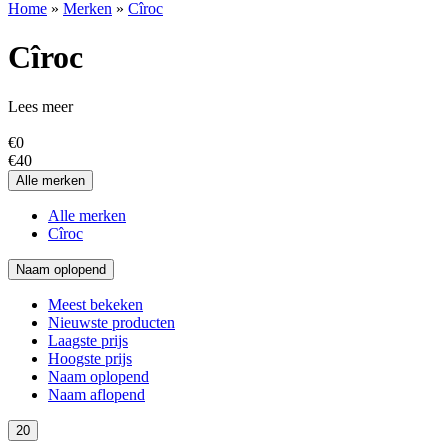
Home
»
Merken
»
Cîroc
Cîroc
Lees meer
€
0
€
40
Alle merken
Alle merken
Cîroc
Naam oplopend
Meest bekeken
Nieuwste producten
Laagste prijs
Hoogste prijs
Naam oplopend
Naam aflopend
20