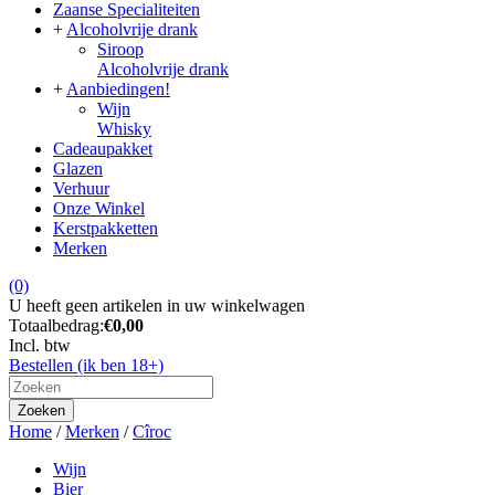
Zaanse Specialiteiten
+
Alcoholvrije drank
Siroop
Alcoholvrije drank
+
Aanbiedingen!
Wijn
Whisky
Cadeaupakket
Glazen
Verhuur
Onze Winkel
Kerstpakketten
Merken
(0)
U heeft geen artikelen in uw winkelwagen
Totaalbedrag:
€0,00
Incl. btw
Bestellen (ik ben 18+)
Zoeken
Home
/
Merken
/
Cîroc
Wijn
Bier