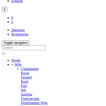
English
€
€
£
Inloggen
Registreren
Toggle navigation
Home
+
Wijn
Champagne
Rood
Dessert
Rosé
Port
Wit
Sangria
Franciacorta
Nederlandse Wijn